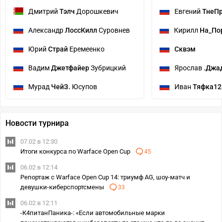
Дмитрий
Тэлч
Дорошкевич
Евгений
ТнеП
Александр
ЛоссКилл
Суровнев
Кирилл
На_По
Юрий
Страй
Еремеенко
Сквэм
Вадим
Джетфайер
Зубрицкий
Ярослав
.Джа
Мурад
ЧейЗ.
Юсупов
Иван
Тяфка12
Новости турнира
07.02 в 12:30
Итоги конкурса по Warface Open Cup
45
06.02 в 12:14
Репортаж с Warface Open Cup 14: триумф AG, шоу-матч и
девушки-киберспортсмены
33
06.02 в 12:11
-К4питанПаника-: «Если автомобильные марки