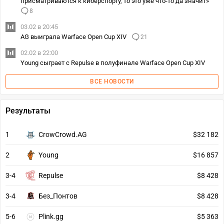
присматриваются к киберспорту, то это уже что-то да значит»
8
03.02 в 20:45
AG выиграла Warface Open Cup XIV
21
02.02 в 22:00
Young сыграет с Repulse в полуфинале Warface Open Cup XIV
ВСЕ НОВОСТИ
Результаты
1
CrowCrowd.AG
$32 182
2
Young
$16 857
3-4
Repulse
$8 428
3-4
Без_Понтов
$8 428
5-6
Plink.gg
$5 363