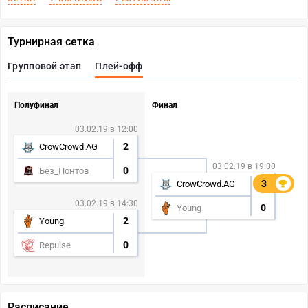
Турнирная сетка
Групповой этап
Плей-офф
Полуфинал
Финал
03.02.19 в 12:00
2
CrowCrowd.AG
03.02.19 в 19:00
0
Без_Понтов
3
3
CrowCrowd.AG
03.02.19 в 14:30
0
Young
2
Young
0
Repulse
Расписание