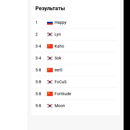
Результаты
1
Happy
2
Lyn
3-4
Kaho
3-4
Sok
5-8
eer0
5-8
FoCuS
5-8
Fortitude
5-8
Moon