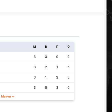
M
В
П
О
3
3
0
9
3
2
1
6
3
1
2
3
3
0
3
0
Матчи