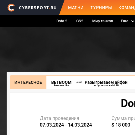
МАТЧИ
ТУРНИРЫ
КОМАН
Dota 2
CS2
Мир танков
Еще
ИНТЕРЕСНОЕ
BETBOOM
Разыгрываем айфон
Реклама 18+
за прогнозы на MLBB
Do
Дата проведения
Сумма пр
07.03.2024 - 14.03.2024
$ 18 000