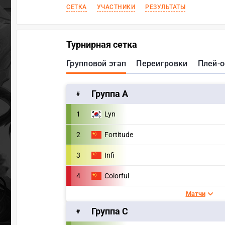
СЕТКА
УЧАСТНИКИ
РЕЗУЛЬТАТЫ
Турнирная сетка
Групповой этап
Переигровки
Плей-
Группа A
#
1
Lyn
2
Fortitude
3
Infi
4
Colorful
Матчи
Группа C
#