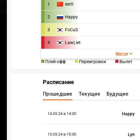
1
eer0
2
Happy
3
FoCuS
4
LawLiet
Матчи
Плей-офф
Переигровки
Вылет
Расписание
Прошедшие
Текущие
Будущие
14.03.24 в 14:00
Happy
13.03.24 в 15:30
Lyn