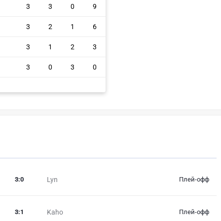
3
3
0
9
3
2
1
6
3
1
2
3
3
0
3
0
3
:
0
Lyn
Плей-офф
3
:
1
Kaho
Плей-офф