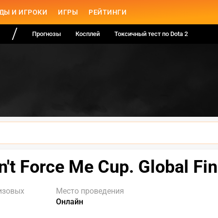
ДЫ И ИГРОКИ
ИГРЫ
РЕЙТИНГИ
Прогнозы
Косплей
Токсичный тест по Dota 2
n't Force Me Cup. Global Fin
изовых
Место проведения
Онлайн