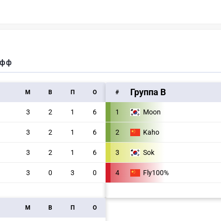
офф
Группа B
M
В
П
О
#
3
2
1
6
1
Moon
3
2
1
6
2
Kaho
3
2
1
6
3
Sok
3
0
3
0
4
Fly100%
M
В
П
О