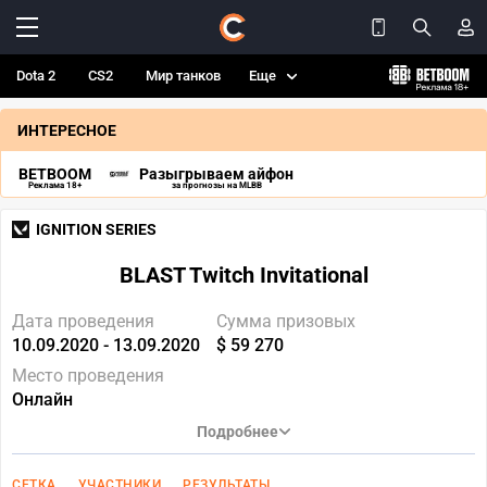
Dota 2
CS2
Мир танков
Еще
ИНТЕРЕСНОЕ
BETBOOM
Разыгрываем айфон
Реклама 18+
за прогнозы на MLBB
IGNITION SERIES
BLAST Twitch Invitational
Дата проведения
Сумма призовых
10.09.2020 - 13.09.2020
$ 59 270
Место проведения
Онлайн
Подробнее
СЕТКА
УЧАСТНИКИ
РЕЗУЛЬТАТЫ