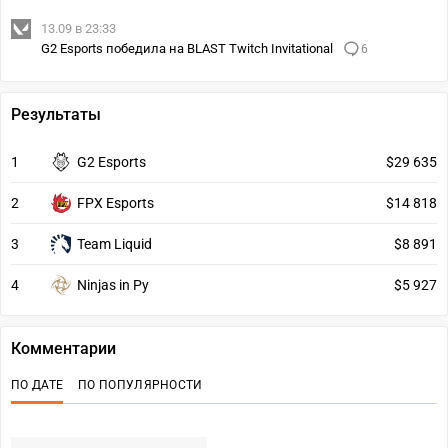
13.09 в 23:33
G2 Esports победила на BLAST Twitch Invitational
6
Результаты
1
G2 Esports
$29 635
2
FPX Esports
$14 818
3
Team Liquid
$8 891
4
Ninjas in Py
$5 927
Комментарии
ПО ДАТЕ
ПО ПОПУЛЯРНОСТИ