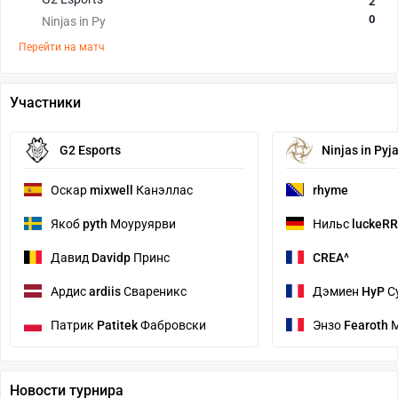
2
0
Ninjas in Py
Перейти на матч
Участники
G2 Esports
Ninjas in Py
Оскар
mixwell
Канэллас
rhyme
Якоб
pyth
Моуруярви
Нильс
luckeR
Давид
Davidp
Принс
CREA^
Ардис
ardiis
Свареникс
Дэмиен
HyP
С
Патрик
Patitek
Фабровски
Энзо
Fearoth
М
Новости турнира