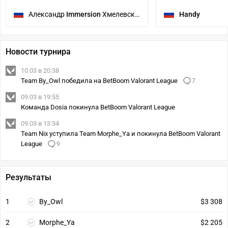
Александр
Immersion
Хмелевской
Handy
Новости турнира
10.03 в 20:38
Team By_Owl победила на BetBoom Valorant League
7
09.03 в 19:55
Команда Dosia покинула BetBoom Valorant League
09.03 в 13:34
Team Nix уступила Team Morphe_Ya и покинула BetBoom Valorant
League
9
Результаты
1
By_Owl
$3 308
2
Morphe_Ya
$2 205