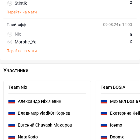
2
Stintik
Перейти на матч
Плей-офф
09.03.24 в 12:00
Nix
0
2
Morphe_Ya
Перейти на матч
Участники
Team Nix
Team DOSIA
Александр
Nix
Левин
Михаил
Dosia
Владимир
vladk0r
Корнев
Екатерина
Kei
Евгений
Chuvash
Макаров
Icemo
NataKodo
Doomx