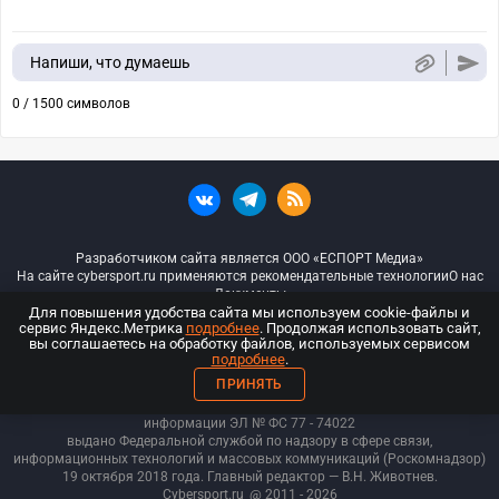
Напиши, что думаешь
0 / 1500 символов
Разработчиком сайта является ООО «ЕСПОРТ Медиа»
На сайте cybersport.ru применяются рекомендательные технологии
О нас
Документы
Для повышения удобства сайта мы используем cookie-файлы и
сервис Яндекс.Метрика
подробнее
. Продолжая использовать сайт,
© ООО «Киберспорт.ру» — Все права защищены
вы соглашаетесь на обработку файлов, используемых сервисом
подробнее
.
18+
ПРИНЯТЬ
ООО «Киберспорт.ру». Свидетельство о регистрации средств массовой
информации ЭЛ № ФС 77 - 74
022
выдано Федеральной службой по надзору в сфере связи,
информационных технологий и массовых коммуникаций (Роскомнадзор)
19 октября 2018 года. Главный редактор — В.Н. Животнев.
Cybersport.ru
@ 2011 - 2026