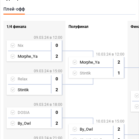
Плей-офф
1/4 финала
Полуфинал
Фин
09.03.24 в 12:00
0
Nix
10.03.24 в 12:00
2
Morphe_Ya
2
Morphe_Ya
09.03.24 в 15:00
1
Stintik
0
Relax
2
Stintik
09.03.24 в 18:00
0
DOSIA
10.03.24 в 15:00
2
By_Owl
2
By_Owl
09.03.24 в 21:00