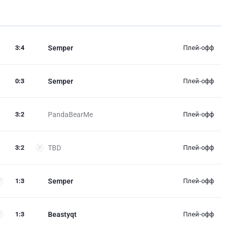
3
:
4
Semper
Плей-офф
0
:
3
Semper
Плей-офф
3
:
2
PandaBearMe
Плей-офф
3
:
2
TBD
Плей-офф
1
:
3
Semper
Плей-офф
1
:
3
Beastyqt
Плей-офф