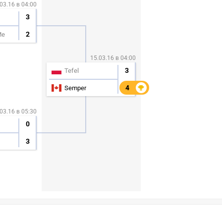
03.16 в 04:00
3
2
Me
15.03.16 в 04:00
3
Tefel
4
4
Semper
03.16 в 05:30
0
3