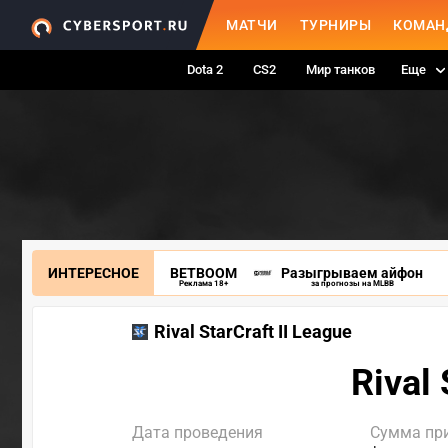
МАТЧИ
ТУРНИРЫ
КОМАН
Dota 2
CS2
Мир танков
Еще
ИНТЕРЕСНОЕ
BETBOOM
Разыгрываем айфон
Реклама 18+
за прогнозы на MLBB
Rival StarCraft II League
Rival
Дата проведения
Сумма пр