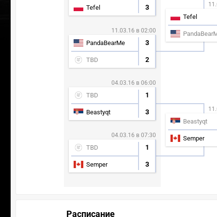
11.
3
Tefel
Tefel
11.03.16 в 02:00
PandaBear
3
PandaBearMe
2
TBD
04.03.16 в 06:00
1
TBD
11.
3
Beastyqt
Beastyqt
04.03.16 в 07:30
Semper
1
TBD
3
Semper
Расписание