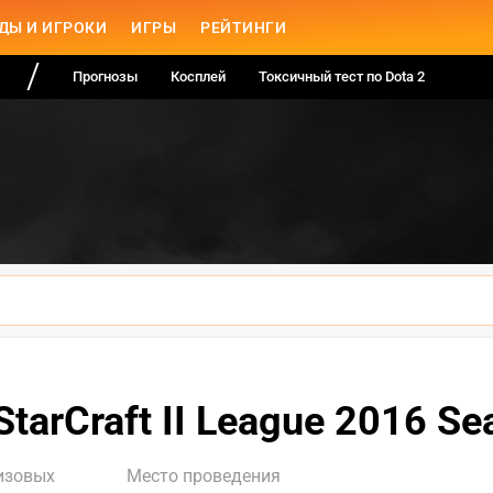
ДЫ И ИГРОКИ
ИГРЫ
РЕЙТИНГИ
Прогнозы
Косплей
Токсичный тест по Dota 2
 StarCraft II League 2016 Se
изовых
Место проведения