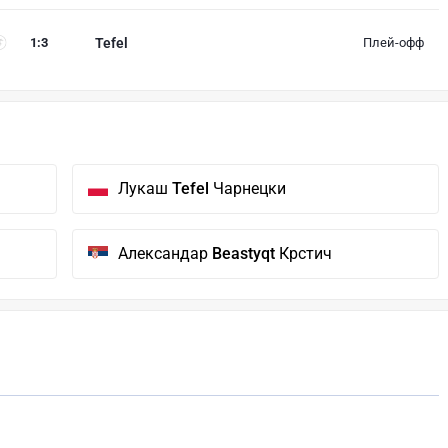
1
:
3
Tefel
Плей-офф
Лукаш
Tefel
Чарнецки
Александар
Beastyqt
Крстич