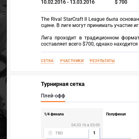
10.02.2016 - 13.03.2016
$ 700
The Rival StarCraft II League была осн
сцене. В лиге могут принимать участие 
Лига проходит в традиционном формате
составляет всего $700, однако находится
СЕТКА
УЧАСТНИКИ
РЕЗУЛЬТАТЫ
Турнирная сетка
Плей-офф
1/4 финала
Полуфинал
04.03.16 в 03:00
1
TBD