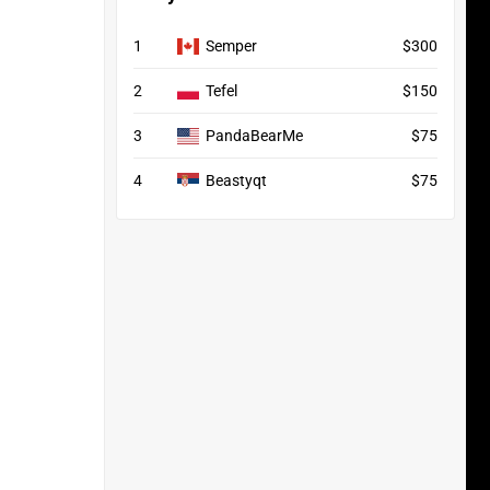
1
Semper
$300
2
Tefel
$150
3
PandaBearMe
$75
4
Beastyqt
$75