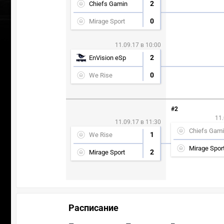
2
Chiefs Gamin
0
Mirage Sport
11.09.17 в 10:00
2
EnVision eSp
0
We Rise
#2
11.
11.09.17 в 11:30
Chiefs Gam
1
We Rise
Mirage Spor
2
Mirage Sport
Расписание