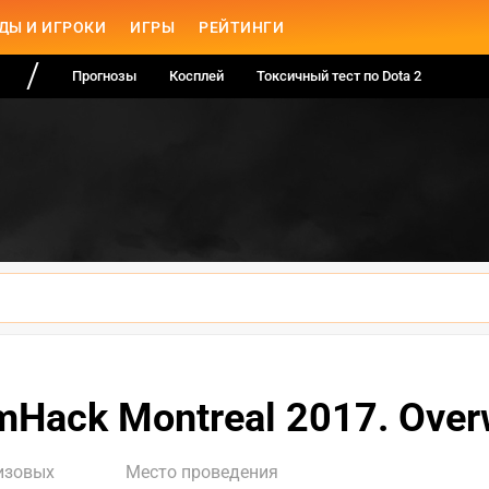
ДЫ И ИГРОКИ
ИГРЫ
РЕЙТИНГИ
Прогнозы
Косплей
Токсичный тест по Dota 2
mHack Montreal 2017. Over
изовых
Место проведения