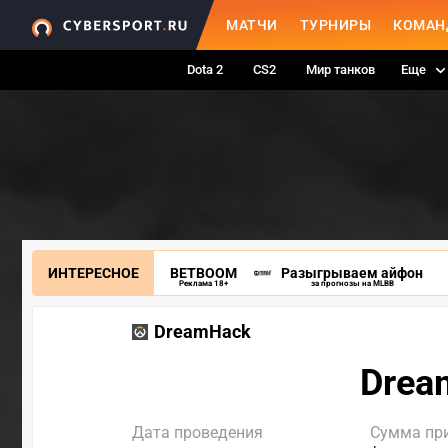
МАТЧИ
ТУРНИРЫ
КОМАН
Dota 2
CS2
Мир танков
Еще
ИНТЕРЕСНОЕ
BETBOOM
Разыгрываем айфон
Реклама 18+
за прогнозы на MLBB
DreamHack
Drea
Дата проведения
Сумма пр