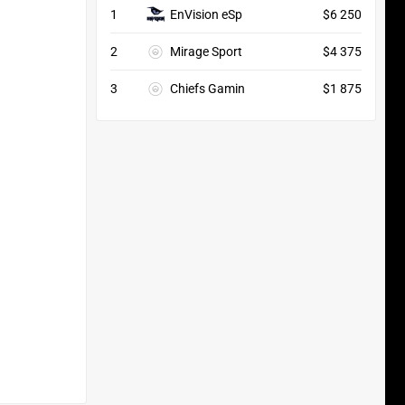
1
EnVision eSp
$6 250
2
Mirage Sport
$4 375
3
Chiefs Gamin
$1 875