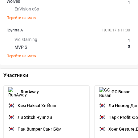
1
EnVision eSp
Перейти на матч
Группа A
19.10.17 в 11:00
Vici Gaming
1
3
MVP S
Перейти на матч
Участники
RunAway
GC Busan
Ким
Haksal
Хе Йонг
Ли
Hooreg
Дон
Ли
Stitch
Чунг Хи
Парк
Profit
Юо
Пак
Bumper
Санг Бём
Хонг
Gesture
Д