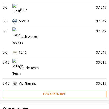
5-8
$7 549
Blank
5-8
MVP S
$7 549
5-8
$7 549
Flash Wolves
5-8
1246
$7 549
9-10
$3 019
Miracle Team
9-10
Vici Gaming
$3 019
ПОКАЗАТЬ ВСЕ
Комментарии