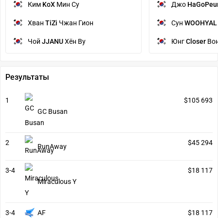
Ким
KoX
Мин Су
Джо
HaGoPeu
Хван
TiZi
Чжан Гион
Сун
WOOHYAL
Чой
JJANU
Хён Ву
Юнг
Closer
Вон
Результаты
1
$105 693
GC Busan
2
$45 294
RunAway
3-4
$18 117
Miraculous Y
3-4
AF
$18 117