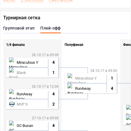
Турнирная сетка
Групповой этап
Плей-офф
1/4 финала
Полуфинал
Фин
26.10.17 в 09:00
4
Miraculous Y
28.10.17 в 09:00
1
Blank
1
Miraculous Y
26.10.17 в 12:00
4
RunAway
4
RunAway
2
MVP S
27.10.17 в 09:00
4
GC Busan