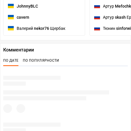
JohnnyBLC
Артур
Mefoch
cavern
Артур
skash
Ер
Валерий
nekor76
Щербак
Тюнин
sinforw
Комментарии
ПО ДАТЕ
ПО ПОПУЛЯРНОСТИ