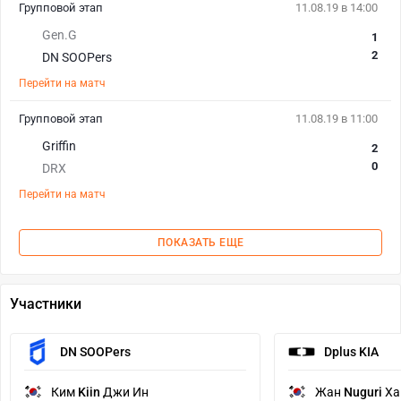
Групповой этап
11.08.19 в 14:00
Gen.G
1
2
DN SOOPers
Перейти на матч
Групповой этап
11.08.19 в 11:00
Griffin
2
0
DRX
Перейти на матч
ПОКАЗАТЬ ЕЩЕ
Участники
DN SOOPers
Dplus KIA
Ким
Kiin
Джи Ин
Жан
Nuguri
Ха