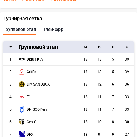
Турнирная сетка
Групповой этап
Плей-офф
Групповой этап
#
M
В
П
О
1
Dplus KIA
18
13
5
39
2
Griffin
18
13
5
39
3
Liiv SANDBOX
18
12
6
36
4
T1
18
11
7
33
5
DN SOOPers
18
11
7
33
6
Gen.G
18
10
8
30
7
DRX
18
9
9
27