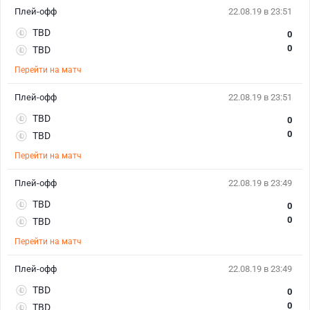
Плей-офф
22.08.19 в 23:51
TBD
0
0
TBD
Перейти на матч
Плей-офф
22.08.19 в 23:51
TBD
0
0
TBD
Перейти на матч
Плей-офф
22.08.19 в 23:49
TBD
0
0
TBD
Перейти на матч
Плей-офф
22.08.19 в 23:49
TBD
0
0
TBD