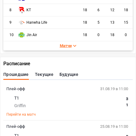
8
KT
18
6
12
18
9
Hanwha Life
18
5
13
15
10
Jin Air
18
0
18
0
Матчи
Расписание
Прошедшие
Текущие
Будущие
Плей-офф
31.08.19 в 11:00
T1
3
1
Griffin
Перейти на матч
Плей-офф
25.08.19 в 11:00
T1