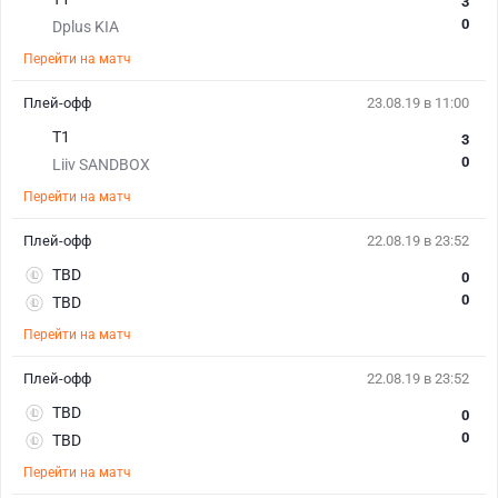
3
0
Dplus KIA
Перейти на матч
Плей-офф
23.08.19 в 11:00
T1
3
0
Liiv SANDBOX
Перейти на матч
Плей-офф
22.08.19 в 23:52
TBD
0
0
TBD
Перейти на матч
Плей-офф
22.08.19 в 23:52
TBD
0
0
TBD
Перейти на матч