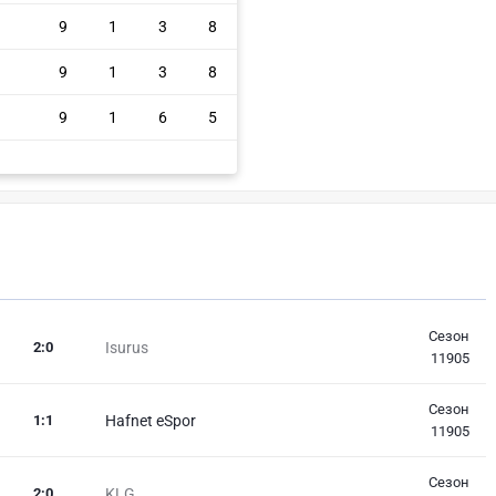
9
1
3
8
9
1
3
8
9
1
6
5
Сезон
2
:
0
Isurus
11905
Сезон
1
:
1
Hafnet eSpor
11905
Сезон
2
:
0
KLG