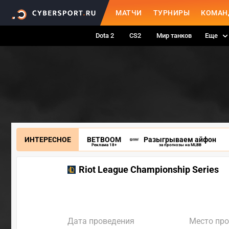
МАТЧИ
ТУРНИРЫ
КОМАН
Dota 2
CS2
Мир танков
Еще
ИНТЕРЕСНОЕ
BETBOOM
Разыгрываем айфон
Реклама 18+
за прогнозы на MLBB
Riot League Championship Series
Дата проведения
Место пр