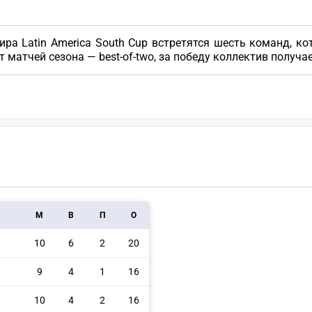
ра Latin America South Cup встретятся шесть команд, к
т матчей сезона — best-of-two, за победу коллектив получае
M
В
П
О
10
6
2
20
9
4
1
16
10
4
2
16