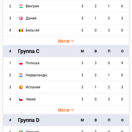
2
Венгрия
3
2
1
6
3
Дания
3
1
2
3
4
Бельгия
3
0
3
0
Матчи
Группа C
#
M
В
П
О
1
Польша
3
3
0
9
2
Нидерланды
3
2
1
6
3
Испания
3
1
2
3
4
Чехия
3
0
3
0
Матчи
Группа D
#
M
В
П
О