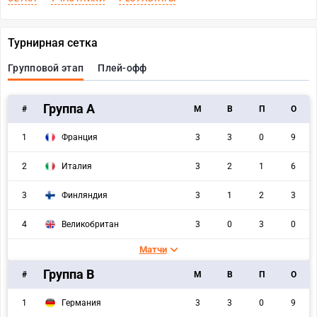
Турнирная сетка
Групповой этап
Плей-офф
Группа A
#
M
В
П
О
1
Франция
3
3
0
9
2
Италия
3
2
1
6
3
Финляндия
3
1
2
3
4
Великобритан
3
0
3
0
Матчи
Группа B
#
M
В
П
О
1
Германия
3
3
0
9