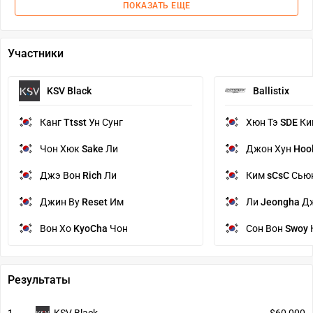
ПОКАЗАТЬ ЕЩЕ
Участники
KSV Black
Ballistix
Канг
Ttsst
Ун Сунг
Хюн Тэ
SDE
Ки
Чон Хюк
Sake
Ли
Джон Хун
Hoo
Джэ Вон
Rich
Ли
Ким
sCsC
Сьюн
Джин Ву
Reset
Им
Ли
Jeongha
Дж
Вон Хо
KyoCha
Чон
Сон Вон
Swoy
Результаты