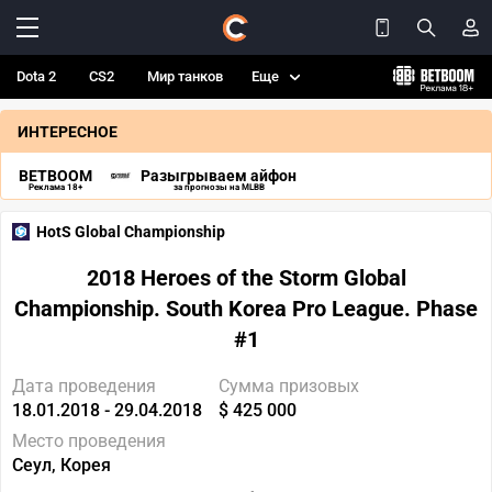
Dota 2
CS2
Мир танков
Еще
ИНТЕРЕСНОЕ
BETBOOM
Разыгрываем айфон
Реклама 18+
за прогнозы на MLBB
HotS Global Championship
2018 Heroes of the Storm Global
Championship. South Korea Pro League. Phase
#1
Дата проведения
Сумма призовых
18.01.2018 - 29.04.2018
$ 425 000
Место проведения
Сеул, Корея