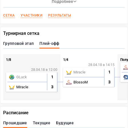
Подробнее
СЕТКА
УЧАСТНИКИ
РЕЗУЛЬТАТЫ
Турнирная сетка
Групповой этап
Плей-офф
1/8
1/4
Пол
28.04.18 в 14:15
28.04.18 в 12:00
1
Miracle
1
GLuck
3
BlossoM
3
Miracle
Расписание
Прошедшие
Текущие
Будущие