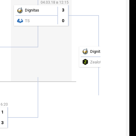
04.03.18 в 12:15
3
Dignitas
0
TS
05.03.18 в 18:00
4
Dignitas
3
Zealots
16:20
1
3