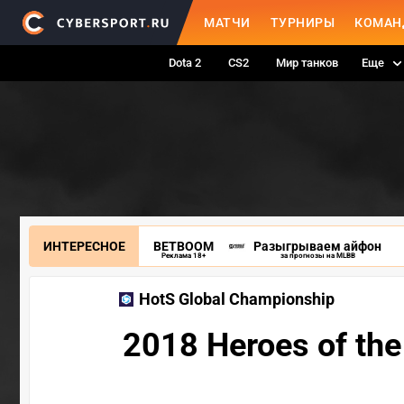
МАТЧИ
ТУРНИРЫ
КОМАН
Dota 2
CS2
Мир танков
Еще
ИНТЕРЕСНОЕ
BETBOOM
Разыгрываем айфон
Реклама 18+
за прогнозы на MLBB
HotS Global Championship
2018 Heroes of th