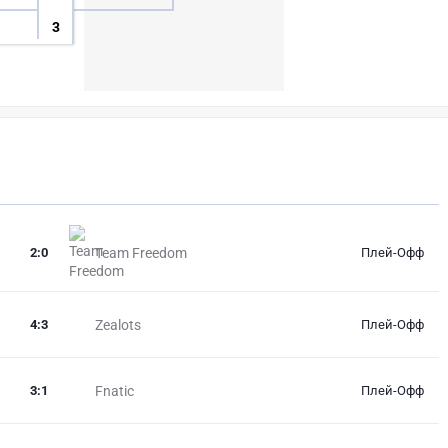
3
2
:
0
Team Freedom
Плей-Офф
4
:
3
Zealots
Плей-Офф
3
:
1
Fnatic
Плей-Офф