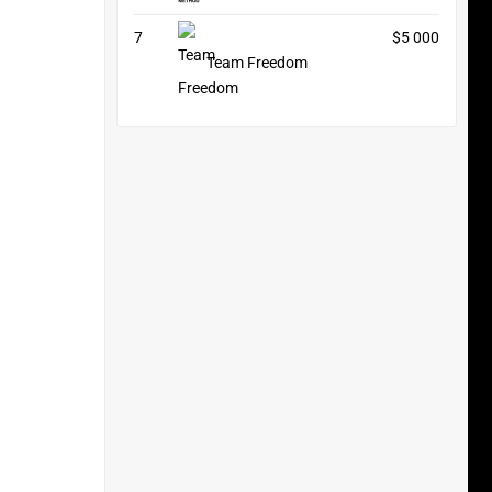
7
$5 000
Team Freedom