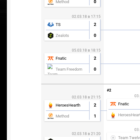
0
Method
02.03.18 в 17:15
2
TS
0
Zealots
05.03.18 в 18:15
2
Fnatic
0
Team Freedom
#2
03.
02.03.18 в 21:15
Fnatic
2
HeroesHearth
HeroesHear
1
Method
03.
02.03.18 в 21:20
Team Twelv