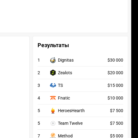
Результаты
1
Dignitas
$30 000
2
Zealots
$20 000
3
TS
$15 000
4
Fnatic
$10 000
5
HeroesHearth
$7 500
5
Team Twelve
$7 500
7
Method
$5 000