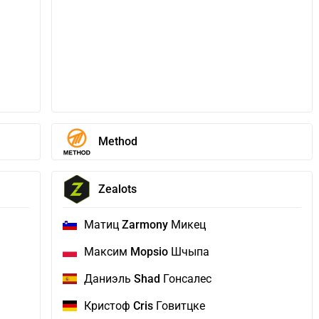
Method
Zealots
Матиц
Zarmony
Микец
Максим
Mopsio
Шчыпа
Даниэль
Shad
Гонсалес
Кристоф
Cris
Говитцке