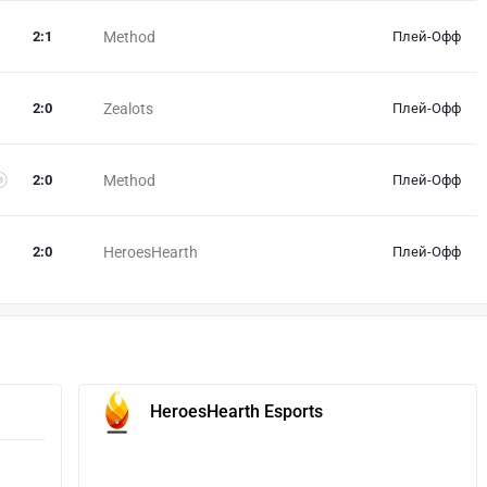
2
:
1
Method
Плей-Офф
2
:
0
Zealots
Плей-Офф
2
:
0
Method
Плей-Офф
2
:
0
HeroesHearth
Плей-Офф
HeroesHearth Esports