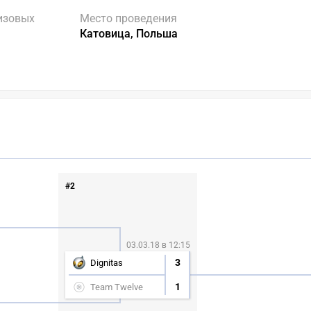
изовых
Место проведения
Катовица, Польша
#2
03.03.18 в 12:15
3
Dignitas
1
Team Twelve