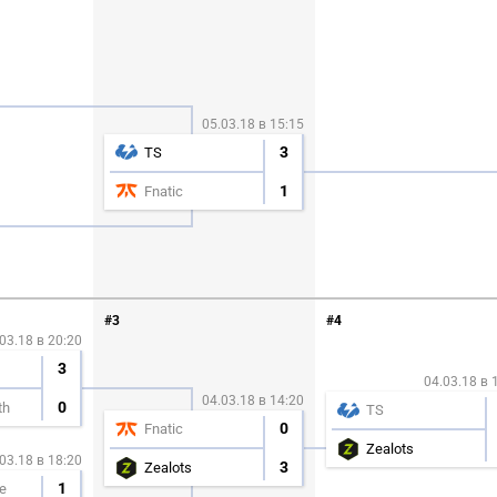
05.03.18 в 15:15
3
TS
1
Fnatic
#3
#4
03.18 в 20:20
3
04.03.18 в 
04.03.18 в 14:20
0
th
TS
0
Fnatic
Zealots
03.18 в 18:20
3
Zealots
1
e