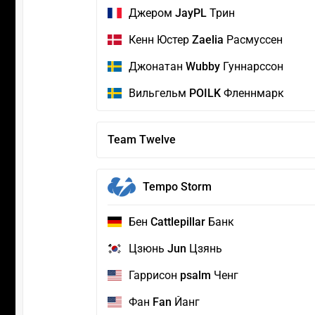
Джером
JayPL
Трин
Кенн Юстер
Zaelia
Расмуссен
Джонатан
Wubby
Гуннарссон
Вильгельм
POILK
Фленнмарк
Team Twelve
Tempo Storm
Бен
Cattlepillar
Банк
Цзюнь
Jun
Цзянь
Гаррисон
psalm
Ченг
Фан
Fan
Йанг