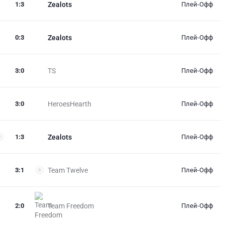
1
:
3
Zealots
Плей-Офф
0
:
3
Zealots
Плей-Офф
3
:
0
TS
Плей-Офф
3
:
0
HeroesHearth
Плей-Офф
1
:
3
Zealots
Плей-Офф
3
:
1
Team Twelve
Плей-Офф
2
:
0
Team Freedom
Плей-Офф