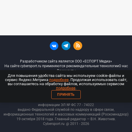
Разработчиком сайта является ООО «ЕСПОРТ Медиа»
На сайте cybersport.ru применяются рекомендательные технологии
О нас
Документы
Для повышения удобства сайта мы используем cookie-файлы и
сервис Яндекс.Метрика
подробнее
. Продолжая использовать сайт,
© ООО «Киберспорт.ру» — Все права защищены
вы соглашаетесь на обработку файлов, используемых сервисом
подробнее
.
18+
ПРИНЯТЬ
ООО «Киберспорт.ру». Свидетельство о регистрации средств массовой
информации ЭЛ № ФС 77 - 74
022
выдано Федеральной службой по надзору в сфере связи,
информационных технологий и массовых коммуникаций (Роскомнадзор)
19 октября 2018 года. Главный редактор — В.Н. Животнев.
Cybersport.ru
@ 2011 - 2026