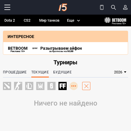
Dota 2
CS2
Мир танков
Еще
ИНТЕРЕСНОЕ
BETBOOM
Разыгрываем айфон
Реклама 18+
за прогнозы на MLBB
Турниры
ПРОШЕДШИЕ
ТЕКУЩИЕ
БУДУЩИЕ
Ничего не найдено