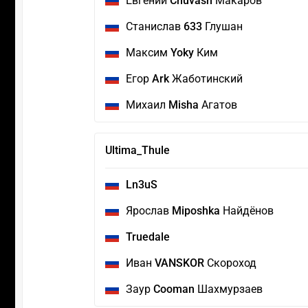
Евгений
Chuvash
Макаров
Станислав
633
Глушан
Максим
Yoky
Ким
Егор
Ark
Жаботинский
Михаил
Misha
Агатов
Ultima_Thule
Ln3uS
Ярослав
Miposhka
Найдёнов
Truedale
Иван
VANSKOR
Скороход
Заур
Cooman
Шахмурзаев