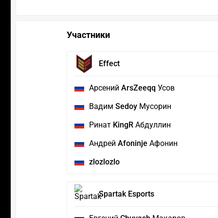
Участники
Effect
Арсений
ArsZeeqq
Усов
Вадим
Sedoy
Мусорин
Ринат
KingR
Абдуллин
Андрей
Afoninje
Афонин
zlozlozlo
Spartak Esports