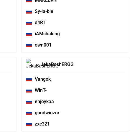
MAKEEVN
Sy-la-ble
d4RT
iAMshaking
own001
JekaBashERGG
Vangok
WinT-
enjoykaa
goodwinzor
zxc321