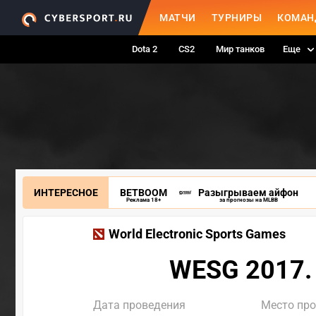
МАТЧИ
ТУРНИРЫ
КОМАН
Dota 2
CS2
Мир танков
Еще
ИНТЕРЕСНОЕ
BETBOOM
Разыгрываем айфон
Реклама 18+
за прогнозы на MLBB
World Electronic Sports Games
WESG 2017.
Дата проведения
Место пр