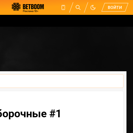
ВОЙТИ
борочные #1