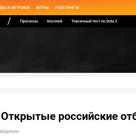
ДЫ И ИГРОКИ
ИГРЫ
РЕЙТИНГИ
Прогнозы
Косплей
Токсичный тест по Dota 2
 Открытые российские от
оведения