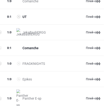
1
:
0
Comanche
Плей-офф
0
:
1
UT
Плей-офф
1
:
0
JekaBashERGG
Плей-офф
0
:
1
Comanche
Плей-офф
1
:
0
FRAGKNIGHTS
Плей-офф
1
:
0
Epikes
Плей-офф
1
:
0
Panther E-sp
Плей-офф