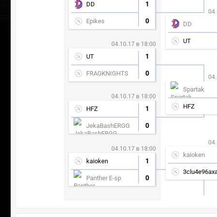
1
DD
04.
0
Epikes
DD
UT
04.10.17 в 18:00
1
UT
0
FRAGKNIGHTS
04.
Spartak
04.10.17 в 18:00
HFZ
1
HFZ
0
JekaBashERGG
04.
04.10.17 в 18:00
kaioken
1
kaioken
3clu4e96ax
0
Panther E-sp