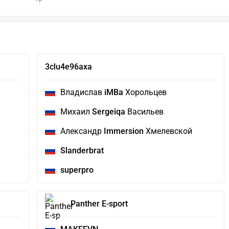
3clu4e96axa
Владислав
iMBa
Хорольцев
Михаил
Sergeiqa
Васильев
Александр
Immersion
Хмелевской
Slanderbrat
superpro
Panther E-sport