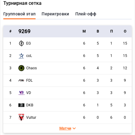
Турнирная сетка
Групповой этап
Переигровки
Плей-офф
9269
#
M
В
П
О
1
EG
6
5
1
15
2
coL
6
5
1
15
3
Chaos
6
4
2
12
4
FDL
6
3
3
9
5
VD
6
3
3
9
6
DKB
6
1
5
3
Vultur
7
6
0
6
0
Матчи