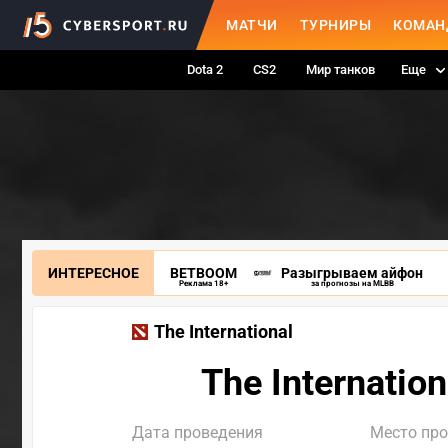
МАТЧИ
ТУРНИРЫ
КОМАН
Dota 2
CS2
Мир танков
Еще
ИНТЕРЕСНОЕ
BETBOOM
Разыгрываем айфон
Реклама 18+
за прогнозы на MLBB
The International
The Internati
Дата проведения
Место пр