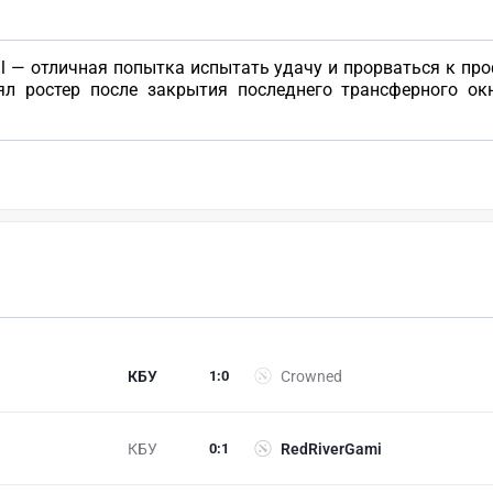
nal — отличная попытка испытать удачу и прорваться к 
ял ростер после закрытия последнего трансферного ок
КБУ
1
:
0
Crowned
КБУ
0
:
1
RedRiverGami