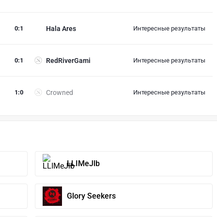
0
:
1
Hala Ares
Интересные результаты
0
:
1
RedRiverGami
Интересные результаты
1
:
0
Crowned
Интересные результаты
LLIMeJlb
Glory Seekers