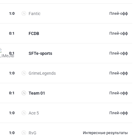
1
:
0
Fantic
Плей-офф
0
:
1
FCDB
Плей-офф
0
:
1
SFTe-sports
Плей-офф
1
:
0
GrimeLegends
Плей-офф
0
:
1
Team 01
Плей-офф
1
:
0
Ace 5
Плей-офф
1
:
0
RvG
Интересные результаты