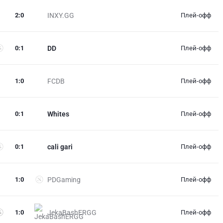
2
:
0
INXY.GG
Плей-офф
0
:
1
DD
Плей-офф
1
:
0
FCDB
Плей-офф
0
:
1
Whites
Плей-офф
0
:
1
cali gari
Плей-офф
1
:
0
PDGaming
Плей-офф
1
:
0
JekaBashERGG
Плей-офф