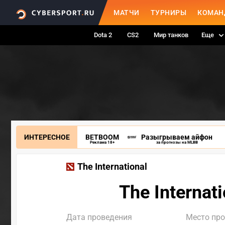
МАТЧИ
ТУРНИРЫ
КОМАН
Dota 2
CS2
Мир танков
Еще
ИНТЕРЕСНОЕ
BETBOOM
Разыгрываем айфон
Реклама 18+
за прогнозы на MLBB
The International
The Interna
Дата проведения
Место пр