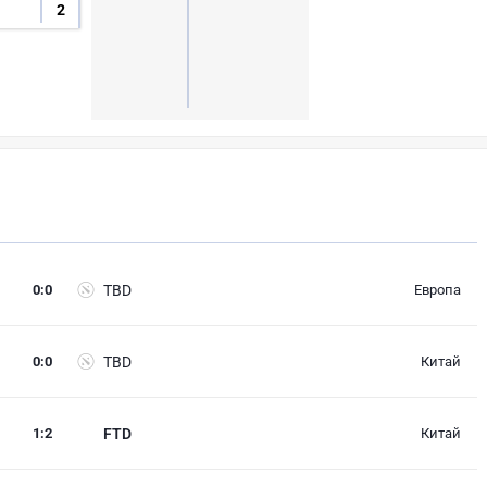
2
0
:
0
TBD
Европа
0
:
0
TBD
Китай
1
:
2
FTD
Китай