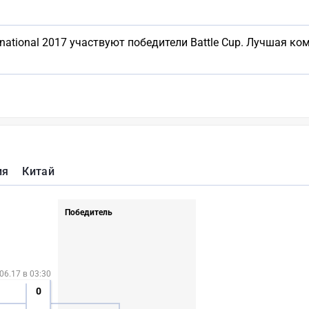
national 2017 участвуют победители Battle Cup. Лучшая к
ия
Китай
Победитель
06.17 в 03:30
0