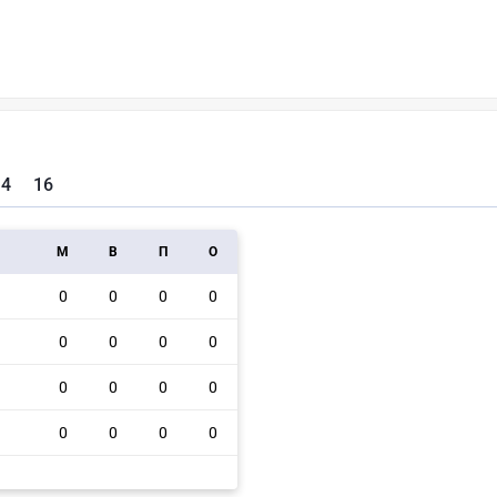
4
16
M
В
П
О
0
0
0
0
0
0
0
0
0
0
0
0
0
0
0
0