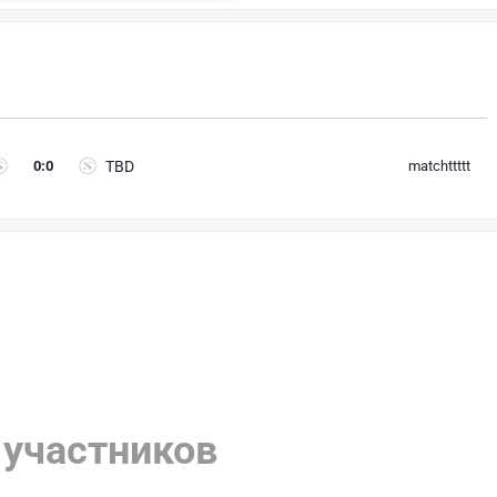
0
:
0
TBD
matchttttt
 участников