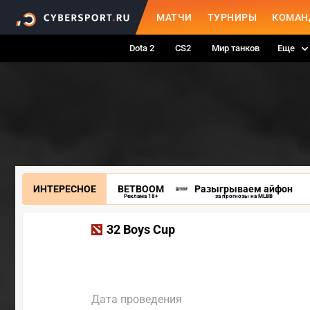
МАТЧИ
ТУРНИРЫ
КОМАН
Dota 2
CS2
Мир танков
Еще
ИНТЕРЕСНОЕ
BETBOOM
Разыгрываем айфон
Реклама 18+
за прогнозы на MLBB
32 Boys Cup
Дата проведения