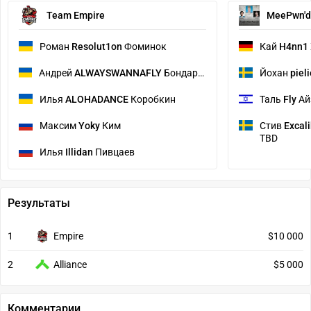
Team Empire
MeePwn'd
Роман
Resolut1on
Фоминок
Кай
H4nn1
Андрей
ALWAYSWANNAFLY
Бондаренко
Йохан
piel
Илья
ALOHADANCE
Коробкин
Таль
Fly
Ай
Максим
Yoky
Ким
Стив
Excal
TBD
Илья
Illidan
Пивцаев
Результаты
1
Empire
$10 000
2
Alliance
$5 000
Комментарии