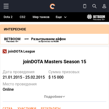
Dota 2
CS2
Мир танков
Еще
ИНТЕРЕСНОЕ
BETBOOM
Разыгрываем айфон
Реклама 18+
за прогнозы на MLBB
joinDOTA League
joinDOTA Masters Season 15
Дата проведения
Сумма призовых
21.01.2015 - 25.02.2015
$ 15 000
Место проведения
Online
Подробнее
СЕТКА
УЧАСТНИКИ
РЕЗУЛЬТАТЫ