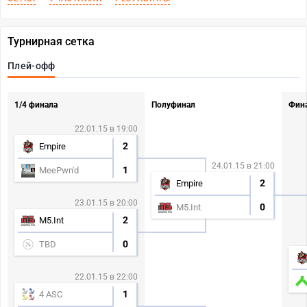
Турнирная сетка
Плей-офф
1/4 финала
Полуфинал
Фин
22.01.15 в 19:00
2
Empire
24.01.15 в 21:00
1
MeePwn'd
2
Empire
23.01.15 в 20:00
0
M5.Int
2
M5.Int
0
TBD
22.01.15 в 22:00
1
4 ASC