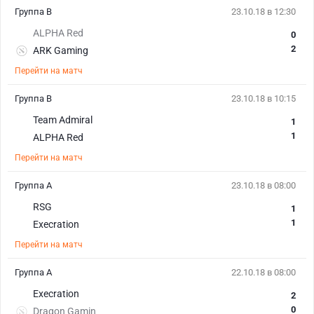
Группа B
23.10.18 в 12:30
ALPHA Red
0
2
ARK Gaming
Перейти на матч
Группа B
23.10.18 в 10:15
Team Admiral
1
1
ALPHA Red
Перейти на матч
Группа A
23.10.18 в 08:00
RSG
1
1
Execration
Перейти на матч
Группа A
22.10.18 в 08:00
Execration
2
0
Dragon Gamin