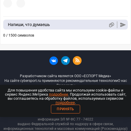
Напиши, что думаешь
0 / 1500 символов
Разработчиком сайта является ООО «ЕСПОРТ Медиа»
На сайте cybersport.ru применяются рекомендательные технологии
О нас
Документы
Для повышения удобства сайта мы используем cookie-файлы и
сервис Яндекс.Метрика
подробнее
. Продолжая использовать сайт,
© ООО «Киберспорт.ру» — Все права защищены
вы соглашаетесь на обработку файлов, используемых сервисом
подробнее
.
18+
ПРИНЯТЬ
ООО «Киберспорт.ру». Свидетельство о регистрации средств массовой
информации ЭЛ № ФС 77 - 74
022
выдано Федеральной службой по надзору в сфере связи,
информационных технологий и массовых коммуникаций (Роскомнадзор)