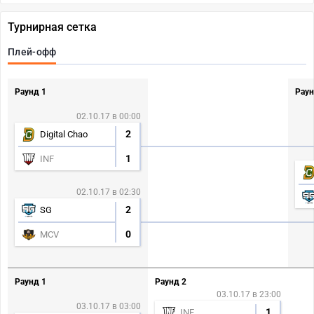
Турнирная сетка
Плей-офф
Раунд 1
Раун
02.10.17 в 00:00
2
Digital Chao
1
INF
02.10.17 в 02:30
2
SG
0
MCV
Раунд 1
Раунд 2
03.10.17 в 23:00
03.10.17 в 03:00
1
INF