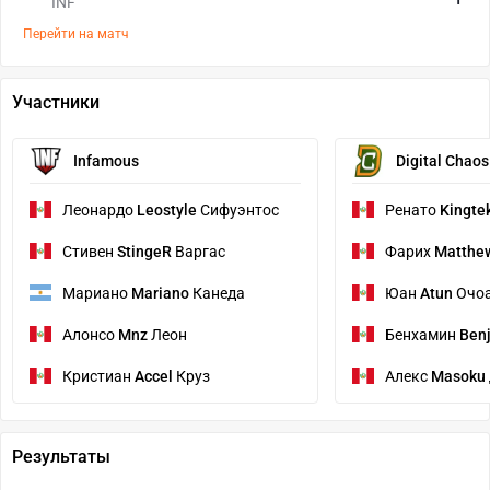
INF
Перейти на матч
Участники
Infamous
Digital Chao
Леонардо
Leostyle
Сифуэнтос
Ренато
Kingte
Стивен
StingeR
Варгас
Фарих
Matthe
Мариано
Mariano
Канеда
Юан
Atun
Очо
Алонсо
Mnz
Леон
Бенхамин
Ben
Кристиан
Accel
Круз
Алекс
Masoku
Результаты