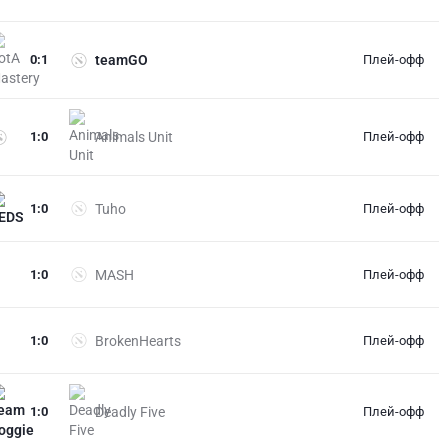
0
:
1
teamGO
Плей-офф
1
:
0
Animals Unit
Плей-офф
1
:
0
Tuho
Плей-офф
1
:
0
MASH
Плей-офф
1
:
0
BrokenHearts
Плей-офф
1
:
0
Deadly Five
Плей-офф