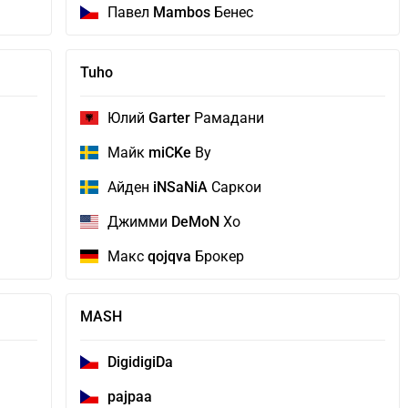
Павел
Mambos
Бенес
Tuho
Юлий
Garter
Рамадани
Майк
miCKe
Ву
Айден
iNSaNiA
Саркои
Джимми
DeMoN
Хо
Макс
qojqva
Брокер
MASH
DigidigiDa
pajpaa