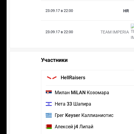
23.09.17 в 22:00
HR
23.09.17 в 22:00
TEAM IMPERIA
Участники
HellRaisers
Милан
MiLAN
Козомара
Нета
33
Шапира
Грег
Keyser
Каллианиотис
Алексей
j4
Липай