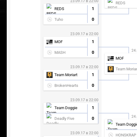
23.09.17 в 22:00
REDS
1
REDS
0
Tuho
23.09.17 в 22:00
1
MOF
24.
0
MASH
MOF
23.09.17 в 22:00
Team Moriar
1
Team Moriart
0
BrokenHearts
23.09.17 в 22:00
1
Team Doggie
24.
0
Deadly Five
Team Doggi
23.09.17 в 22:00
HONSKRAP