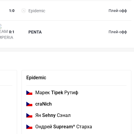
1
:
0
Epidemic
Плей-офф
0
:
1
PENTA
Плей-офф
Epidemic
Марек
Tipek
Рутиф
craNich
Ян
Sehny
Сэнал
Ондрей
Supream^
Старха