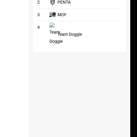
2
PENTA
3
MOF
4
Team Doggie