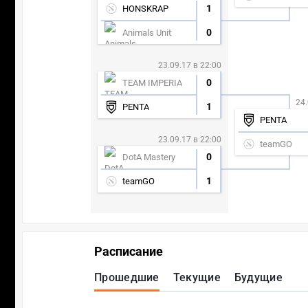
1
HONSKRAP
0
Animals Unit
23.09.17 в 22:00
0
TEAM IMPERIA
24.
1
PENTA
PENTA
23.09.17 в 22:00
teamGO
0
DotA Mastery
1
teamGO
Расписание
Прошедшие
Текущие
Будущие