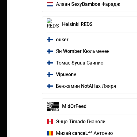
Алаан
SexyBamboe
Фарадж
Helsinki REDS
ouker
Ян
Womber
Кюльменен
Томас
Syuuu
Саинио
Vipuvonv
Бенжамин
NotAHax
Ляяря
MidOrFeed
Энцо
Timado
Гианоли
Михай
canceL^^
Антонио