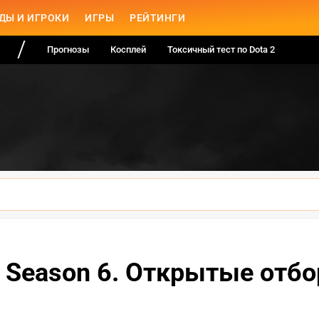
ДЫ И ИГРОКИ
ИГРЫ
РЕЙТИНГИ
Прогнозы
Косплей
Токсичный тест по Dota 2
e Season 6. Открытые от