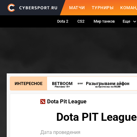
МАТЧИ
ТУРНИРЫ
КОМАН
Dota 2
CS2
Мир танков
Еще
ИНТЕРЕСНОЕ
BETBOOM
Разыгрываем айфон
Реклама 18+
за прогнозы на MLBB
Dota Pit League
Dota PIT Leagu
Дата проведения