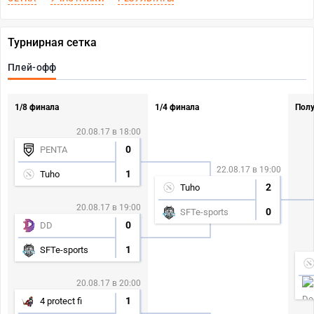
Турнирная сетка
Плей-офф
1/8 финала
1/4 финала
Пол
20.08.17 в 18:00
0
PENTA
22.08.17 в 19:00
1
Tuho
2
Tuho
20.08.17 в 19:00
0
SFTe-sports
0
DD
1
SFTe-sports
20.08.17 в 20:00
1
4 protect fi