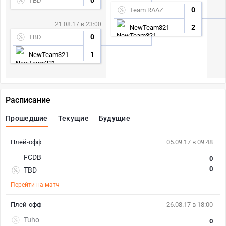
0
TBD
0
Team RAAZ
21.08.17 в 23:00
2
NewTeam321
0
TBD
1
NewTeam321
Расписание
Прошедшие
Текущие
Будущие
Плей-офф
05.09.17 в 09:48
FCDB
0
0
TBD
Перейти на матч
Плей-офф
26.08.17 в 18:00
Tuho
0