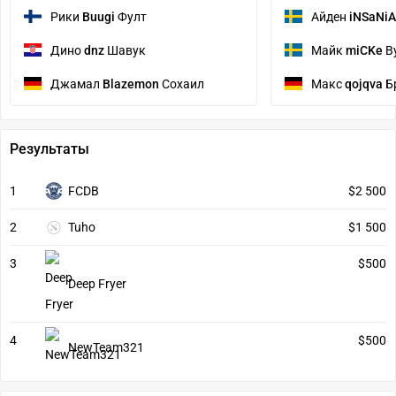
Рики
Buugi
Фулт
Айден
iNSaNiA
Дино
dnz
Шавук
Майк
miCKe
В
Джамал
Blazemon
Сохаил
Макс
qojqva
Б
Результаты
1
FCDB
$2 500
2
Tuho
$1 500
3
$500
Deep Fryer
4
$500
NewTeam321