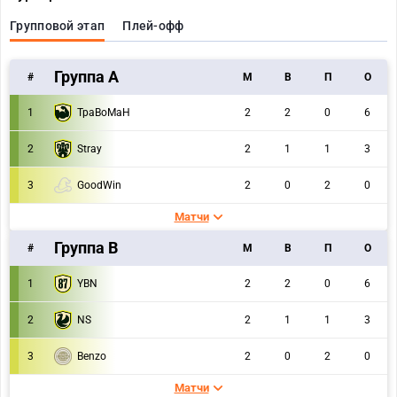
Групповой этап
Плей-офф
Группа A
#
M
В
П
О
1
TpaBoMaH
2
2
0
6
2
Stray
2
1
1
3
3
GoodWin
2
0
2
0
Матчи
Группа B
#
M
В
П
О
1
YBN
2
2
0
6
2
NS
2
1
1
3
3
Benzo
2
0
2
0
Матчи