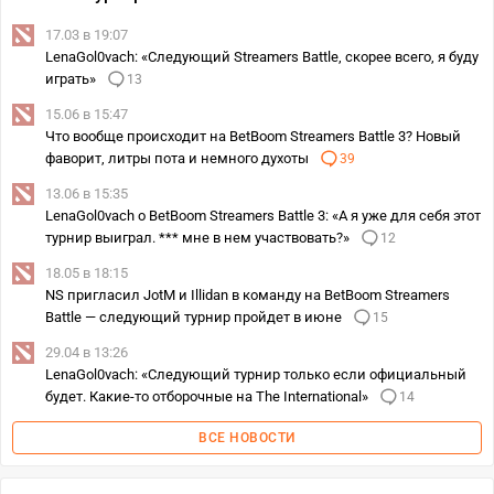
17.03 в 19:07
LenaGol0vach: «Cледующий Streamers Battle, скорее всего, я буду
играть»
13
15.06 в 15:47
Что вообще происходит на BetBoom Streamers Battle 3? Новый
фаворит, литры пота и немного духоты
39
13.06 в 15:35
LenaGol0vach о BetBoom Streamers Battle 3: «А я уже для себя этот
турнир выиграл. *** мне в нем участвовать?»
12
18.05 в 18:15
NS пригласил JotM и Illidan в команду на BetBoom Streamers
Battle — следующий турнир пройдет в июне
15
29.04 в 13:26
LenaGol0vach: «Следующий турнир только если официальный
будет. Какие-то отборочные на The International»
14
ВСЕ НОВОСТИ