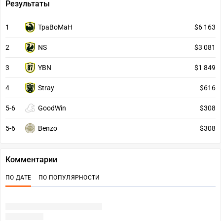
Результаты
1
TpaBoMaH
$6 163
2
NS
$3 081
3
YBN
$1 849
4
Stray
$616
5-6
GoodWin
$308
5-6
Benzo
$308
Комментарии
ПО ДАТЕ
ПО ПОПУЛЯРНОСТИ