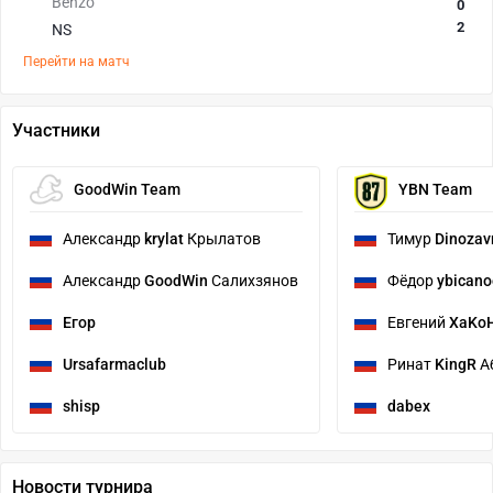
Benzo
0
2
NS
Перейти на матч
Участники
GoodWin Team
YBN Team
Александр
krylat
Крылатов
Тимур
Dinozav
Александр
GoodWin
Салихзянов
Фёдор
ybican
Егор
Евгений
XaKo
Ursafarmaclub
Ринат
KingR
А
shisp
dabex
Новости турнира