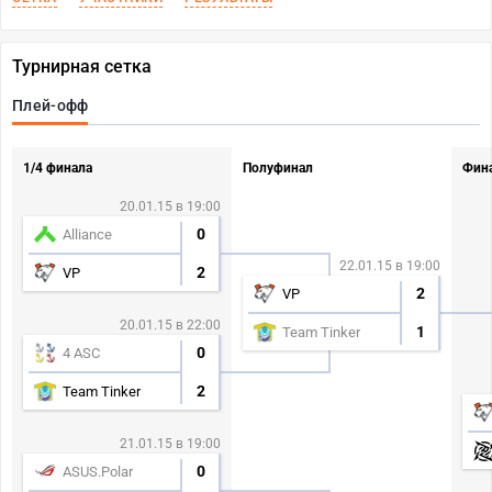
Турнирная сетка
Плей-офф
1/4 финала
Полуфинал
Фин
20.01.15 в 19:00
0
Alliance
22.01.15 в 19:00
2
VP
2
VP
20.01.15 в 22:00
1
Team Tinker
0
4 ASC
2
Team Tinker
21.01.15 в 19:00
0
ASUS.Polar