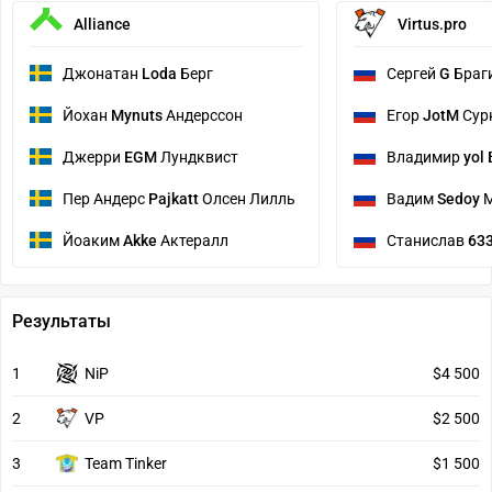
Alliance
Virtus.pro
Джонатан
Loda
Берг
Сергей
G
Браг
Йохан
Mynuts
Андерссон
Егор
JotM
Сур
Джерри
EGM
Лундквист
Владимир
yol
Пер Андерс
Pajkatt
Олсен Лилль
Вадим
Sedoy
М
Йоаким
Akke
Актералл
Станислав
63
Результаты
1
NiP
$4 500
2
VP
$2 500
3
Team Tinker
$1 500