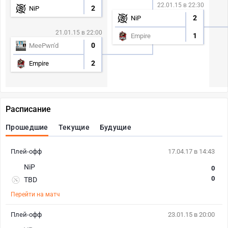
22.01.15 в 22:30
2
NiP
2
NiP
21.01.15 в 22:00
1
Empire
0
MeePwn'd
2
Empire
Расписание
Прошедшие
Текущие
Будущие
Плей-офф
17.04.17 в 14:43
NiP
0
0
TBD
Перейти на матч
Плей-офф
23.01.15 в 20:00