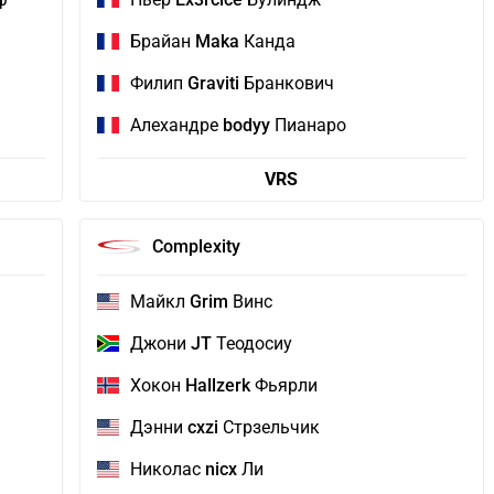
Брайан
Maka
Канда
Филип
Graviti
Бранкович
Алехандре
bodyy
Пианаро
VRS
Complexity
Майкл
Grim
Винс
Джони
JT
Теодосиу
Хокон
Hallzerk
Фьярли
Дэнни
cxzi
Стрзельчик
Николас
nicx
Ли