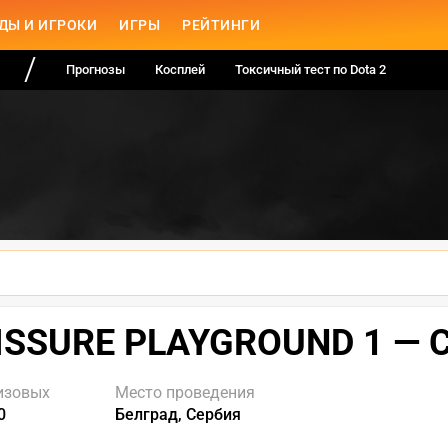
ДЫ И ИГРОКИ
ИГРЫ
РЕЙТИНГИ
Прогнозы
Косплей
Токсичный тест по Dota 2
ISSURE PLAYGROUND 1 — 
изовых
Место проведения
0
Белград, Сербия