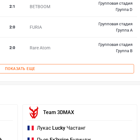
Групповая стадия
2
:
1
BETBOOM
Группа D
Групповая стадия
2
:
0
FURIA
Группа A
Групповая стадия
2
:
0
Rare Atom
Группа B
ПОКАЗАТЬ ЕЩЕ
Team 3DMAX
Лукас
Lucky
Частанг
ф
Пьер
Ex3rcice
Булиндж