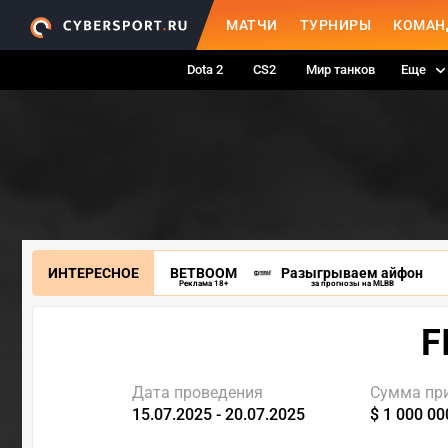
МАТЧИ
ТУРНИРЫ
КОМАН
Dota 2
CS2
Мир танков
Еще
ИНТЕРЕСНОЕ
BETBOOM
Разыгрываем айфон
Реклама 18+
за прогнозы на MLBB
F
Дата проведения
Сумма пр
15.07.2025 - 20.07.2025
$ 1 000 00