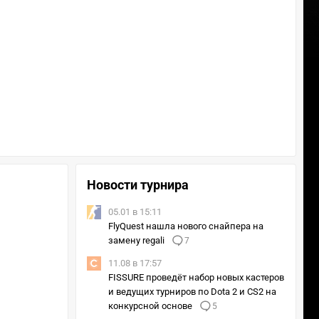
Новости турнира
05.01 в 15:11
FlyQuest нашла нового снайпера на
замену regali
7
11.08 в 17:57
FISSURE проведёт набор новых кастеров
и ведущих турниров по Dota 2 и CS2 на
конкурсной основе
5