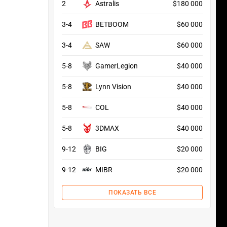
2
Astralis
$180 000
3-4
BETBOOM
$60 000
3-4
SAW
$60 000
5-8
GamerLegion
$40 000
5-8
Lynn Vision
$40 000
5-8
COL
$40 000
5-8
3DMAX
$40 000
9-12
BIG
$20 000
9-12
MIBR
$20 000
ПОКАЗАТЬ ВСЕ