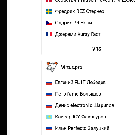
Фредрик
REZ
Стернер
Олдрих
PR
Нови
Джереми
Kursy
Гаст
VRS
Virtus.pro
Евгений
FL1T
Лебедев
Петр
fame
Болышев
Денис
electroNic
Шарипов
Кайсар
ICY
Файзнуров
Илья
Perfecto
Залуцкий