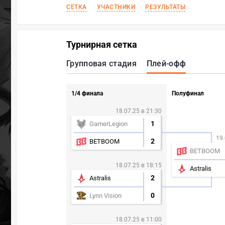
СЕТКА
УЧАСТНИКИ
РЕЗУЛЬТАТЫ
Турнирная сетка
Групповая стадия
Плей-офф
1/4 финала
Полуфинал
18.07.25 в 21:30
1
GamerLegion
19.
2
BETBOOM
BETBOOM
18.07.25 в 18:15
Astralis
2
Astralis
0
Lynn Vision
18.07.25 в 11:00