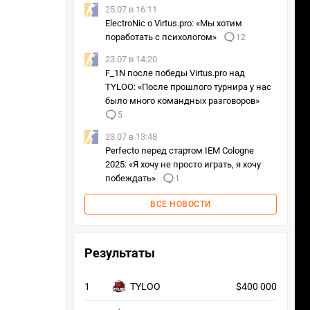
25.07 в 16:11
ElectroNic о Virtus.pro: «Мы хотим
поработать с психологом»
12
23.07 в 14:20
F_1N после победы Virtus.pro над
TYLOO: «После прошлого турнира у нас
было много командных разговоров»
5
23.07 в 13:48
Perfecto перед стартом IEM Cologne
2025: «Я хочу не просто играть, я хочу
побеждать»
1
ВСЕ НОВОСТИ
Результаты
1
TYLOO
$400 000