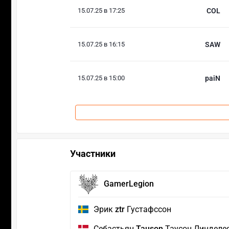
15.07.25 в 17:25
COL
15.07.25 в 16:15
SAW
15.07.25 в 15:00
paiN
Участники
GamerLegion
Эрик
ztr
Густафссон
Себастьян
Tauson
Таусон Линделе