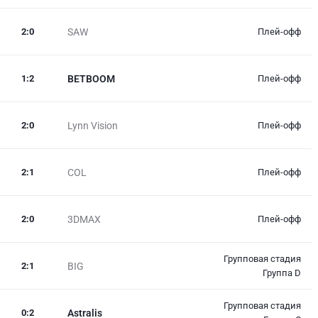
2
:
0
SAW
Плей-офф
1
:
2
BETBOOM
Плей-офф
2
:
0
Lynn Vision
Плей-офф
2
:
1
COL
Плей-офф
2
:
0
3DMAX
Плей-офф
Групповая стадия
2
:
1
BIG
Группа D
Групповая стадия
0
:
2
Astralis