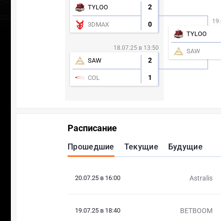
2
TYLOO
19.
0
3DMAX
TYLOO
18.07.25 в 13:50
SAW
2
SAW
1
COL
Расписание
Прошедшие
Текущие
Будущие
20.07.25 в 16:00
Astralis
19.07.25 в 18:40
BETBOOM