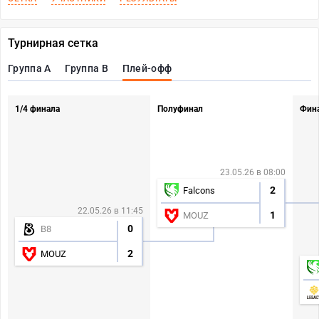
Турнирная сетка
Группа А
Группа В
Плей-офф
1/4 финала
Полуфинал
Фин
23.05.26 в 08:00
2
Falcons
22.05.26 в 11:45
1
MOUZ
0
B8
2
MOUZ