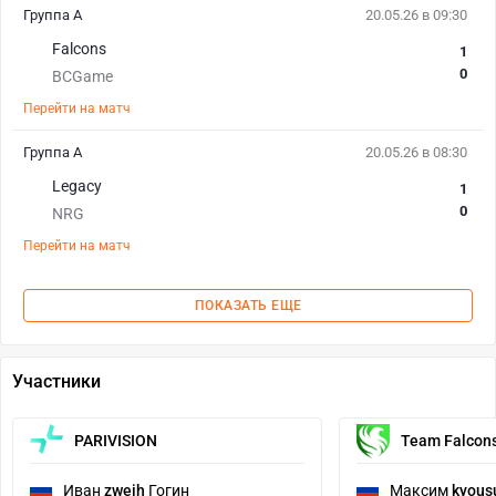
Группа А
20.05.26 в 09:30
Falcons
1
0
BCGame
Перейти на матч
Группа А
20.05.26 в 08:30
Legacy
1
0
NRG
Перейти на матч
ПОКАЗАТЬ ЕЩЕ
Участники
PARIVISION
Team Falcon
Иван
zweih
Гогин
Максим
kyous