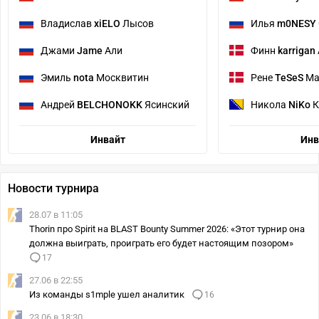
Владислав
xiELO
Лысов
Илья
m0NESY
Джами
Jame
Али
Финн
karrigan
Эмиль
nota
Москвитин
Рене
TeSeS
Ма
Андрей
BELCHONOKK
Ясинский
Никола
NiKo
К
Инвайт
Инв
Новости турнира
28.07 в 11:05
Thorin про Spirit на BLAST Bounty Summer 2026: «Этот турнир она
должна выиграть, проиграть его будет настоящим позором»
17
27.06 в 22:55
Из команды s1mple ушел аналитик
16
23.06 в 18:30