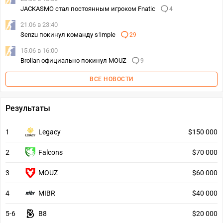
JACKASMO стал постоянным игроком Fnatic
4
21.06 в 23:40
Senzu покинул команду s1mple
29
15.06 в 16:00
Brollan официально покинул MOUZ
9
ВСЕ НОВОСТИ
Результаты
1
Legacy
$150 000
2
Falcons
$70 000
3
MOUZ
$60 000
4
MIBR
$40 000
5-6
B8
$20 000