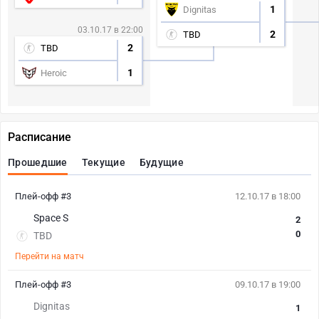
1
Dignitas
03.10.17 в 22:00
2
TBD
2
TBD
1
Heroic
Расписание
Прошедшие
Текущие
Будущие
Плей-офф #3
12.10.17 в 18:00
Space S
2
0
TBD
Перейти на матч
Плей-офф #3
09.10.17 в 19:00
Dignitas
1