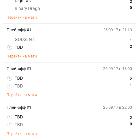
Dignitas
2
0
Binary Drago
Перейти на матч
Плей-офф #1
26.09.17 в 21:10
GODSENT
1
2
TBD
Перейти на матч
Плей-офф #1
26.09.17 в 18:00
TBD
2
1
TBD
Перейти на матч
Плей-офф #1
25.09.17 в 22:00
TBD
2
0
TBD
Перейти на матч