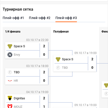
Турнирная сетка
Плей-офф #1
Плей-офф #2
Плей-офф #3
1/4 финала
Полуфинал
Фин
03.10.17 в 22:30
2
Space S
09.10.17 в 19:00
0
Envy
2
Space S
03.10.17 в 18:00
0
TBD
2
TBD
0
HR
04.10.17 в 19:00
2
Dignitas
09.10.17 в 19:00
1
MOUZ