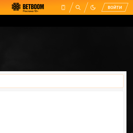
ВОЙТИ