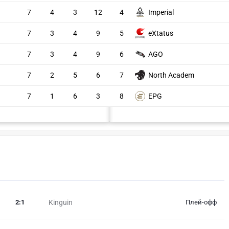
7
4
3
12
4
Imperial
7
3
4
9
5
eXtatus
7
3
4
9
6
AGO
North Academ
7
2
5
6
7
7
1
6
3
8
EPG
2
:
1
Kinguin
Плей-офф