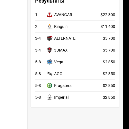
Результаты
1
AVANGAR
$22 800
2
Kinguin
$11 400
3-4
ALTERNATE
$5 700
3-4
3DMAX
$5 700
5-8
Vega
$2 850
5-8
AGO
$2 850
5-8
Fragsters
$2 850
5-8
Imperial
$2 850