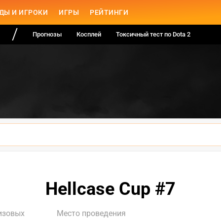
ДЫ И ИГРОКИ
ИГРЫ
РЕЙТИНГИ
Прогнозы
Косплей
Токсичный тест по Dota 2
Hellcase Cup #7
изовых
Место проведения