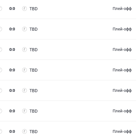
0
:
0
TBD
Плей-офф
0
:
0
TBD
Плей-офф
0
:
0
TBD
Плей-офф
0
:
0
TBD
Плей-офф
0
:
0
TBD
Плей-офф
0
:
0
TBD
Плей-офф
0
:
0
TBD
Плей-офф