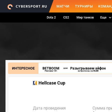
МАТЧИ
ТУРНИРЫ
КОМАН
Dota 2
CS2
Мир танков
Еще
ИНТЕРЕСНОЕ
BETBOOM
Разыгрываем айфон
Реклама 18+
за прогнозы на MLBB
Hellсase Cup
Дата проведения
Сумма пр