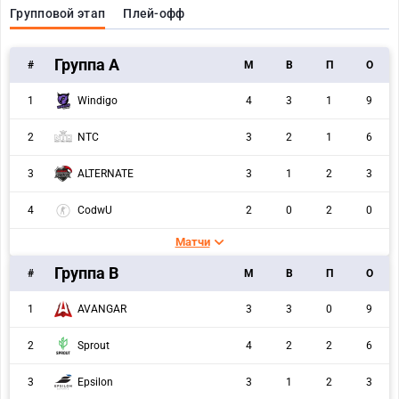
Групповой этап
Плей-офф
Группа A
#
M
В
П
О
1
Windigo
4
3
1
9
2
NTC
3
2
1
6
3
ALTERNATE
3
1
2
3
4
CodwU
2
0
2
0
Матчи
Группа B
#
M
В
П
О
1
AVANGAR
3
3
0
9
2
Sprout
4
2
2
6
3
Epsilon
3
1
2
3