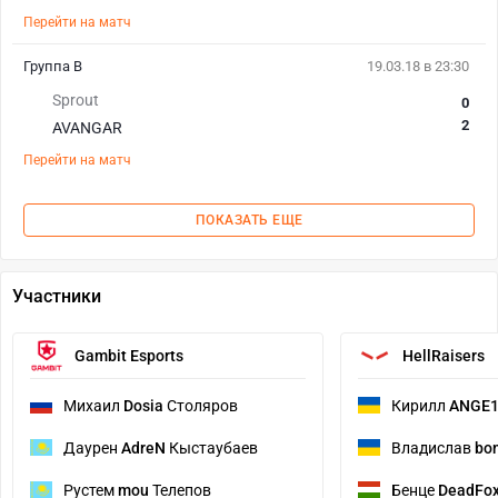
Перейти на матч
Группа B
19.03.18 в 23:30
Sprout
0
2
AVANGAR
Перейти на матч
ПОКАЗАТЬ ЕЩЕ
Участники
Gambit Esports
HellRaisers
Михаил
Dosia
Столяров
Кирилл
ANGE
Даурен
AdreN
Кыстаубаев
Владислав
bo
Рустем
mou
Телепов
Бенце
DeadFo