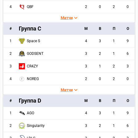
4
QBF
2
0
2
0
Матчи
Группа C
#
M
В
П
О
1
Space S
4
3
1
9
2
GODSENT
3
2
1
6
3
CR4ZY
3
1
2
3
4
NOREG
2
0
2
0
Матчи
Группа D
#
M
В
П
О
1
AGO
4
3
1
9
2
Singularity
3
2
1
6