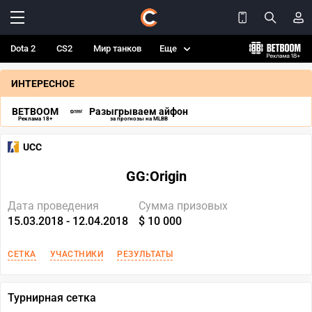
Dota 2
CS2
Мир танков
Еще
ИНТЕРЕСНОЕ
BETBOOM
Разыгрываем айфон
Реклама 18+
за прогнозы на MLBB
UCC
GG:Origin
Дата проведения
Сумма призовых
15.03.2018 - 12.04.2018
$ 10 000
СЕТКА
УЧАСТНИКИ
РЕЗУЛЬТАТЫ
Турнирная сетка