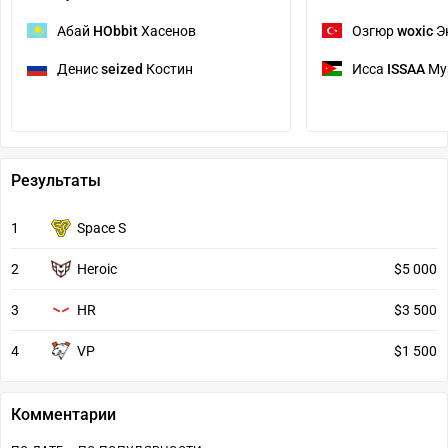
Абай
HObbit
Хасенов
Озгюр
woxic
Э
Денис
seized
Костин
Исса
ISSAA
Му
Результаты
1
Space S
2
Heroic
$5 000
3
HR
$3 500
4
VP
$1 500
Комментарии