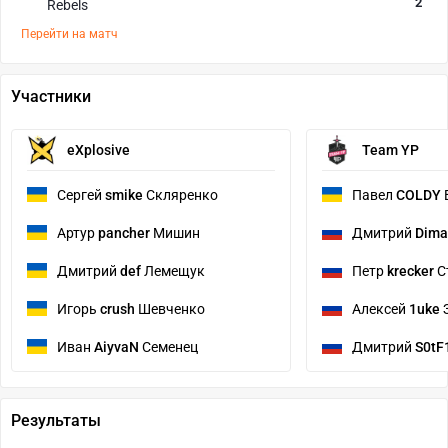
2
Rebels
Перейти на матч
Участники
eXplosive
Team YP
Сергей
smike
Скляренко
Павел
COLDY
Артур
pancher
Мишин
Дмитрий
Dima
Дмитрий
def
Лемещук
Петр
krecker
С
Игорь
crush
Шевченко
Алексей
1uke
Иван
AiyvaN
Семенец
Дмитрий
S0tF
Результаты