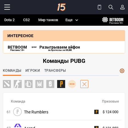
Dota 2
CS2
Мир танков
Еще
ИНТЕРЕСНОЕ
BETBOOM
Разыгрываем айфон
Реклама 18+
за прогнозы на MLBB
Команды PUBG
КОМАНДЫ
ИГРОКИ
ТРАНСФЕРЫ
Команда
Призовые
61
The Rumblers
$ 124 000