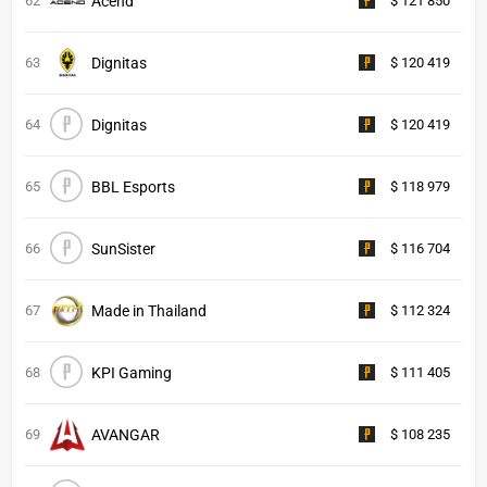
62
Acend
$ 121 850
63
Dignitas
$ 120 419
64
Dignitas
$ 120 419
65
BBL Esports
$ 118 979
66
SunSister
$ 116 704
67
Made in Thailand
$ 112 324
68
KPI Gaming
$ 111 405
69
AVANGAR
$ 108 235