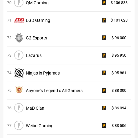
70
QM Gaming
$ 106 833
71
LGD Gaming
$ 101 628
72
G2 Esports
$ 96 000
73
Lazarus
$ 95 950
74
Ninjas in Pyjamas
$ 95 881
75
Anyone's Legend x All Gamers
$ 88 000
76
MaD Clan
$ 86 094
77
Weibo Gaming
$ 83 506