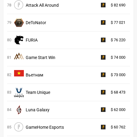
78
Attack All Around
$ 82 690
79
DeToNator
$ 77 021
80
FURIA
$ 76 220
81
Game Start Win
$ 74 000
82
Вьетнам
$ 73 000
83
Team Unique
$ 68 473
84
Luna Galaxy
$ 62 000
85
GameHome Esports
$ 60 762