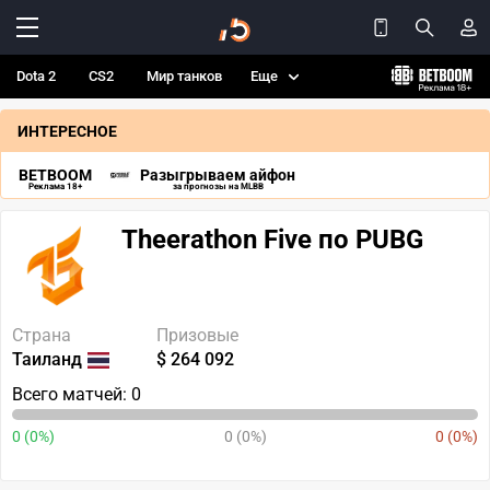
Dota 2
CS2
Мир танков
Еще
ИНТЕРЕСНОЕ
BETBOOM
Разыгрываем айфон
Реклама 18+
за прогнозы на MLBB
Theerathon Five по PUBG
Страна
Призовые
Таиланд
$ 264 092
Всего матчей: 0
0 (0%)
0 (0%)
0 (0%)