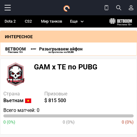
Dota 2
CS2
Мир танков
Еще
ИНТЕРЕСНОЕ
BETBOOM
Разыгрываем айфон
Реклама 18+
за прогнозы на MLBB
GAM x TE по PUBG
Страна
Призовые
Вьетнам
$ 815 500
Всего матчей: 0
0 (0%)
0 (0%)
0 (0%)