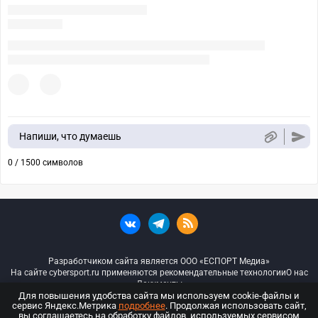
Напиши, что думаешь
0 / 1500 символов
Разработчиком сайта является ООО «ЕСПОРТ Медиа»
На сайте cybersport.ru применяются рекомендательные технологии
О нас
Документы
Для повышения удобства сайта мы используем cookie-файлы и
сервис Яндекс.Метрика
подробнее
. Продолжая использовать сайт,
© ООО «Киберспорт.ру» — Все права защищены
вы соглашаетесь на обработку файлов, используемых сервисом