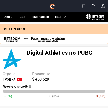
Dota 2
CS2
Мир танков
Еще
ИНТЕРЕСНОЕ
BETBOOM
Разыгрываем айфон
Реклама 18+
за прогнозы на MLBB
Digital Athletics по PUBG
Страна
Призовые
Турция
$ 450 629
Всего матчей: 0
0 (0%)
0 (0%)
0 (0%)