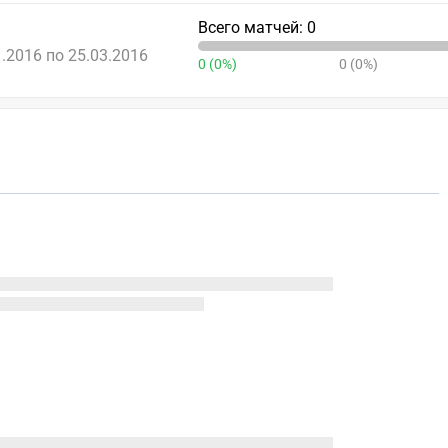
Всего матчей: 0
1.2016 по 25.03.2016
0 (0%)
0 (0%)