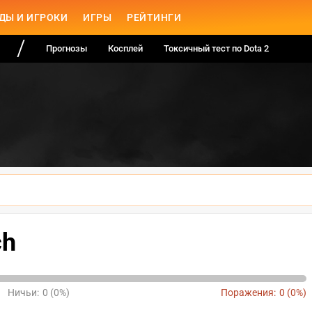
ДЫ И ИГРОКИ
ИГРЫ
РЕЙТИНГИ
Прогнозы
Косплей
Токсичный тест по Dota 2
ch
Ничьи:
0 (0%)
Поражения:
0 (0%)