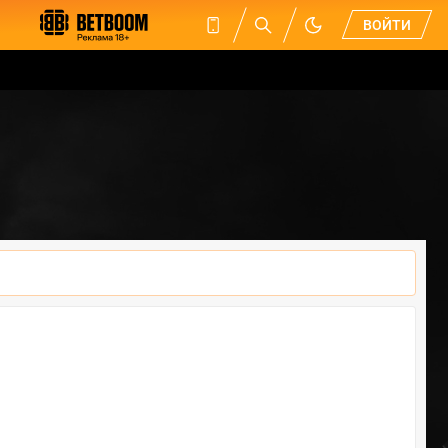
ВОЙТИ