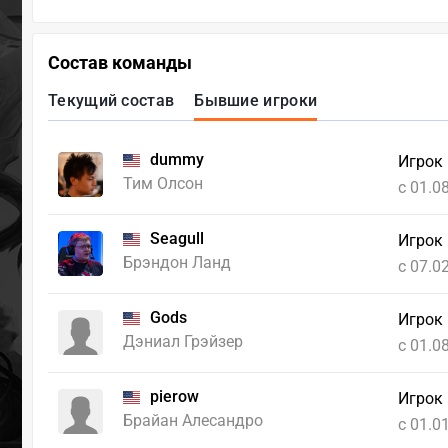
Состав команды
Текущий состав
Бывшие игроки
dummy
Игрок
Тим Олсон
c 01.0
Seagull
Игрок
Брэндон Ланд
c 07.0
Gods
Игрок
Дэниал Грэйзер
c 01.0
pierow
Игрок
Брайан Алесандро
c 01.0