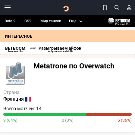
Dota 2
CS2
Мир танков
Еще
ИНТЕРЕСНОЕ
BETBOOM
Разыгрываем айфон
Реклама 18+
за прогнозы на MLBB
Metatrone по Overwatch
Страна
Франция
Всего матчей: 14
9 (64%)
0 (0%)
5 (36%)