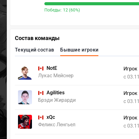
Победы:
12 (60%)
Состав команды
Текущий состав
Бывшие игроки
NotE
Игрок
Лукас Мейснер
c 03.1
Agilities
Игрок
Брэди Жирарди
c 03.1
xQc
Игрок
Феликс Ленгьел
c 03.1