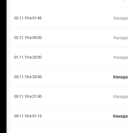
02.11.19 в 01:45
Канада
02.11.19 в 00:30
Канада
01.11.19 в 22:00
Канада
03.11.18 в 23:30
Канада
03.11.18 в 21:50
Канада
03.11.18 в 01:15
Канада