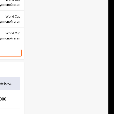
упповой этап
World Cup
упповой этап
World Cup
упповой этап
ой фонд
 000