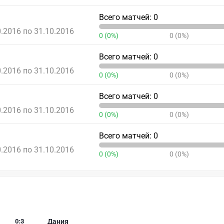
Всего матчей: 0
0.2016 по 31.10.2016
0 (0%)
0 (0%)
Всего матчей: 0
0.2016 по 31.10.2016
0 (0%)
0 (0%)
Всего матчей: 0
0.2016 по 31.10.2016
0 (0%)
0 (0%)
Всего матчей: 0
0.2016 по 31.10.2016
0 (0%)
0 (0%)
0
:
3
Дания