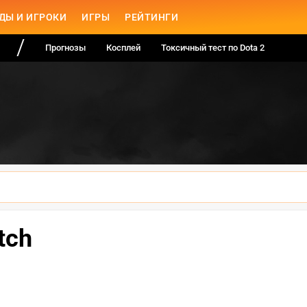
ДЫ И ИГРОКИ
ИГРЫ
РЕЙТИНГИ
Прогнозы
Косплей
Токсичный тест по Dota 2
tch