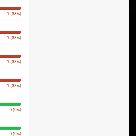
1 (33%)
1 (33%)
1 (33%)
1 (33%)
0 (0%)
0 (0%)