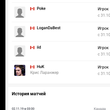
Poke
Игрок
c 31.1
LoganDaBest
Игрок
c 31.1
iid
Игрок
c 31.1
HuK
Игрок
Крис Ларанжер
c 31.1
История матчей
02.11.19 в 03:00
Канада