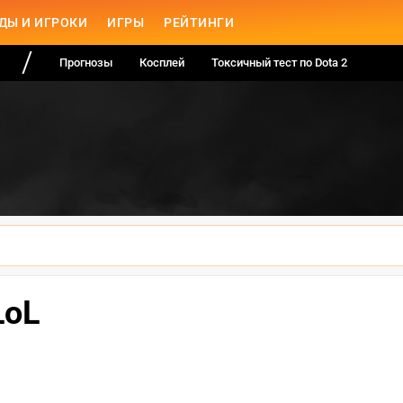
ДЫ И ИГРОКИ
ИГРЫ
РЕЙТИНГИ
Прогнозы
Косплей
Токсичный тест по Dota 2
LoL