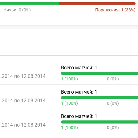
Ничьи:
0 (0%)
Поражения:
1 (33%)
Всего матчей: 1
8.2014 по 12.08.2014
1 (100%)
0 (0%)
Всего матчей: 1
8.2014 по 12.08.2014
1 (100%)
0 (0%)
Всего матчей: 1
8.2014 по 12.08.2014
1 (100%)
0 (0%)