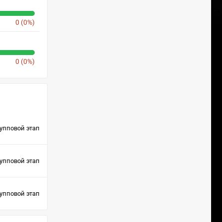
0 (0%)
0 (0%)
упповой этап
упповой этап
упповой этап