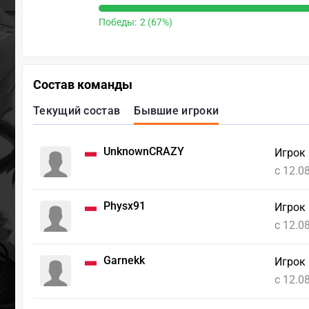
Победы:
2 (67%)
Состав команды
Текущий состав
Бывшие игроки
UnknownCRAZY
Игрок
c 12.0
Physx91
Игрок
c 12.0
Garnekk
Игрок
c 12.0