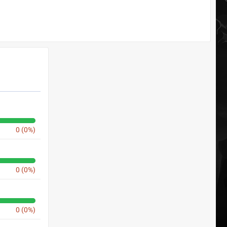
0 (0%)
0 (0%)
0 (0%)