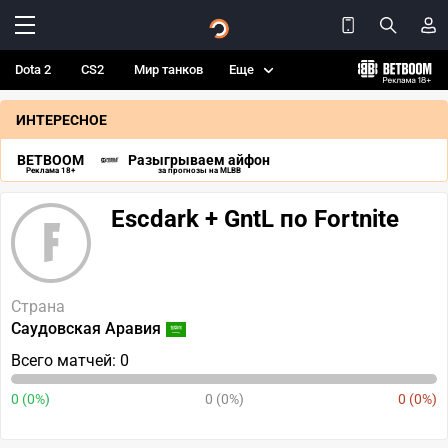
Dota 2
CS2
Мир танков
Еще
ИНТЕРЕСНОЕ
BETBOOM
Разыгрываем айфон
Реклама 18+
за прогнозы на MLBB
Escdark + GntL по Fortnite
Страна
Саудовская Аравия
Всего матчей: 0
0 (0%)
0 (0%)
0 (0%)