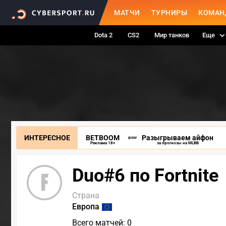
МАТЧИ
ТУРНИРЫ
КОМАН
Dota 2
CS2
Мир танков
Еще
ИНТЕРЕСНОЕ
BETBOOM
Разыгрываем айфон
Реклама 18+
за прогнозы на MLBB
Duo#6 по Fortnite
Страна
Европа
Всего матчей: 0