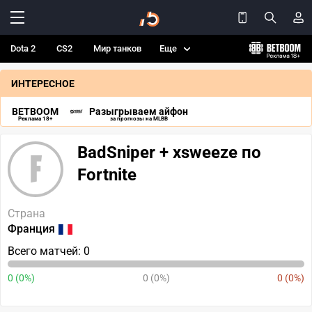
Dota 2
CS2
Мир танков
Еще
ИНТЕРЕСНОЕ
BETBOOM
Разыгрываем айфон
Реклама 18+
за прогнозы на MLBB
BadSniper + xsweeze по
Fortnite
Страна
Франция
Всего матчей: 0
0 (0%)
0 (0%)
0 (0%)