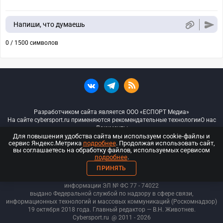
Напиши, что думаешь
0 / 1500 символов
Разработчиком сайта является ООО «ЕСПОРТ Медиа»
На сайте cybersport.ru применяются рекомендательные технологии
О нас
Документы
Для повышения удобства сайта мы используем cookie-файлы и
сервис Яндекс.Метрика
подробнее
. Продолжая использовать сайт,
© ООО «Киберспорт.ру» — Все права защищены
вы соглашаетесь на обработку файлов, используемых сервисом
подробнее
.
18+
ПРИНЯТЬ
ООО «Киберспорт.ру». Свидетельство о регистрации средств массовой
информации ЭЛ № ФС 77 - 74
022
выдано Федеральной службой по надзору в сфере связи,
информационных технологий и массовых коммуникаций (Роскомнадзор)
19 октября 2018 года. Главный редактор — В.Н. Животнев.
Cybersport.ru
@ 2011 - 2026