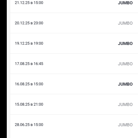
21.12.25 в 15:00
JUMBO
20.12.25 в 23:00
JUMBO
19.12.25 в 19:00
JUMBO
17.08.25 в 16:45
JUMBO
16.08.25 в 15:00
JUMBO
15.08.25 в 21:00
JUMBO
28.06.25 в 15:00
JUMBO