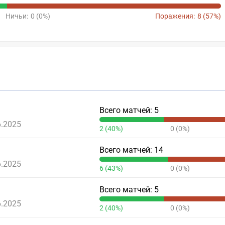
Ничьи:
0 (0%)
Поражения:
8 (57%)
Всего матчей: 5
6.2025
2 (40%)
0 (0%)
Всего матчей: 14
6.2025
6 (43%)
0 (0%)
Всего матчей: 5
6.2025
2 (40%)
0 (0%)