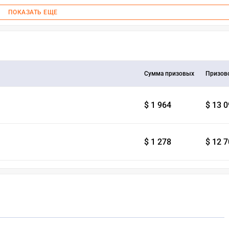
ПОКАЗАТЬ ЕЩЕ
Сумма призовых
Призов
$ 1 964
$ 13 
$ 1 278
$ 12 