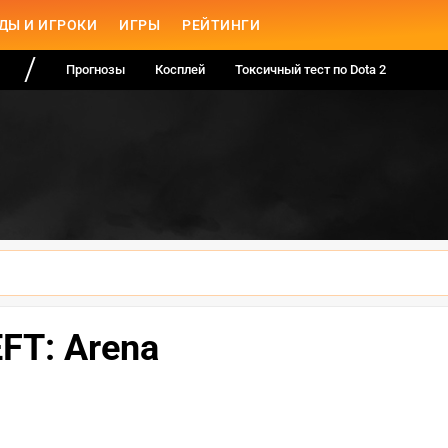
ДЫ И ИГРОКИ
ИГРЫ
РЕЙТИНГИ
Прогнозы
Косплей
Токсичный тест по Dota 2
FT: Arena