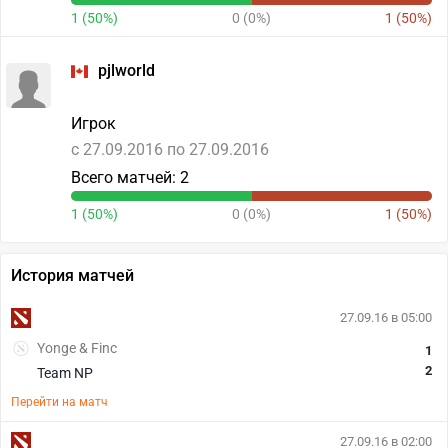
1 (50%)
0 (0%)
1 (50%)
pjlworld
Игрок
c 27.09.2016 по 27.09.2016
Всего матчей: 2
1 (50%)
0 (0%)
1 (50%)
История матчей
27.09.16 в 05:00
Yonge & Finc
1
2
Team NP
Перейти на матч
27.09.16 в 02:00