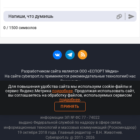
Напиши, что думаешь
0 / 1500 символов
Разработчиком сайта является ООО «ЕСПОРТ Медиа»
На сайте cybersport.ru применяются рекомендательные технологии
О нас
Документы
Для повышения удобства сайта мы используем cookie-файлы и
сервис Яндекс.Метрика
подробнее
. Продолжая использовать сайт,
© ООО «Киберспорт.ру» — Все права защищены
вы соглашаетесь на обработку файлов, используемых сервисом
подробнее
.
18+
ПРИНЯТЬ
ООО «Киберспорт.ру». Свидетельство о регистрации средств массовой
информации ЭЛ № ФС 77 - 74
022
выдано Федеральной службой по надзору в сфере связи,
информационных технологий и массовых коммуникаций (Роскомнадзор)
19 октября 2018 года. Главный редактор — В.Н. Животнев.
Cybersport.ru
@ 2011 - 2026