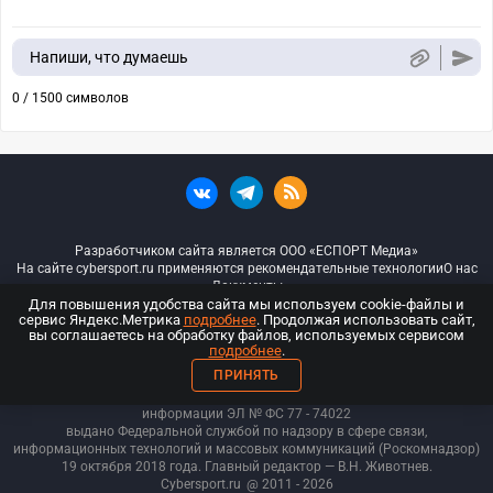
Напиши, что думаешь
0 / 1500 символов
Разработчиком сайта является ООО «ЕСПОРТ Медиа»
На сайте cybersport.ru применяются рекомендательные технологии
О нас
Документы
Для повышения удобства сайта мы используем cookie-файлы и
сервис Яндекс.Метрика
подробнее
. Продолжая использовать сайт,
© ООО «Киберспорт.ру» — Все права защищены
вы соглашаетесь на обработку файлов, используемых сервисом
подробнее
.
18+
ПРИНЯТЬ
ООО «Киберспорт.ру». Свидетельство о регистрации средств массовой
информации ЭЛ № ФС 77 - 74
022
выдано Федеральной службой по надзору в сфере связи,
информационных технологий и массовых коммуникаций (Роскомнадзор)
19 октября 2018 года. Главный редактор — В.Н. Животнев.
Cybersport.ru
@ 2011 - 2026