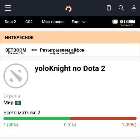
Dota 2
CS2
Мир танков
Еще
ИНТЕРЕСНОЕ
BETBOOM
Разыгрываем айфон
Реклама 18+
за прогнозы на MLBB
yoloKnight по Dota 2
Страна
Мир
Всего матчей: 2
1 (50%)
0 (0%)
1 (50%)