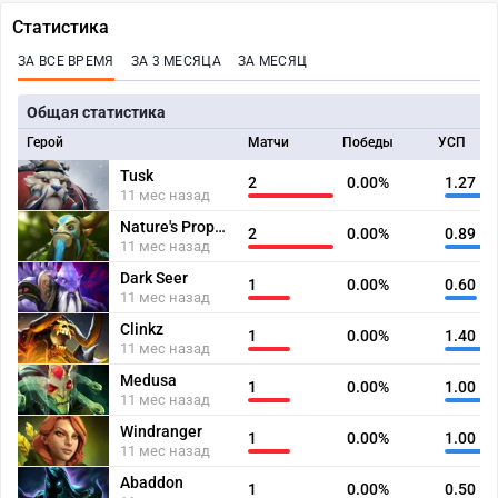
Статистика
ЗА ВСЕ ВРЕМЯ
ЗА 3 МЕСЯЦА
ЗА МЕСЯЦ
Общая статистика
Герой
Матчи
Победы
УСП
Tusk
2
0.00%
1.27
11 мес назад
Nature's Prophet
2
0.00%
0.89
11 мес назад
Dark Seer
1
0.00%
0.60
11 мес назад
Clinkz
1
0.00%
1.40
11 мес назад
Medusa
1
0.00%
1.00
11 мес назад
Windranger
1
0.00%
1.00
11 мес назад
Abaddon
1
0.00%
0.50