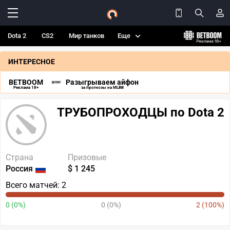
Dota 2
CS2
Мир танков
Еще
ИНТЕРЕСНОЕ
BETBOOM
Разыгрываем айфон
Реклама 18+
за прогнозы на MLBB
ТРУБОПРОХОДЦЫ по Dota 2
Страна
Призовые
Россия
$ 1 245
Всего матчей: 2
0 (0%)
0 (0%)
2 (100%)