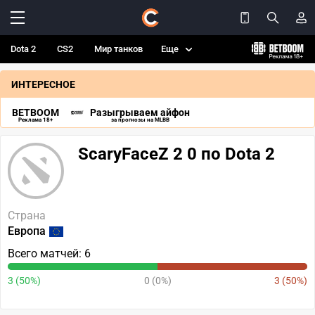
Dota 2
CS2
Мир танков
Еще
ИНТЕРЕСНОЕ
BETBOOM
Разыгрываем айфон
Реклама 18+
за прогнозы на MLBB
ScaryFaceZ 2 0 по Dota 2
Страна
Европа
Всего матчей: 6
3 (50%)
0 (0%)
3 (50%)