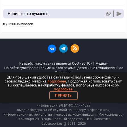
Напиши, что думаешь
0 / 1500 символов
Разработчиком сайта является ООО «ЕСПОРТ Медиа»
На сайте cybersport.ru применяются рекомендательные технологии
О нас
Документы
Для повышения удобства сайта мы используем cookie-файлы и
сервис Яндекс.Метрика
подробнее
. Продолжая использовать сайт,
© ООО «Киберспорт.ру» — Все права защищены
вы соглашаетесь на обработку файлов, используемых сервисом
подробнее
.
18+
ПРИНЯТЬ
ООО «Киберспорт.ру». Свидетельство о регистрации средств массовой
информации ЭЛ № ФС 77 - 74
022
выдано Федеральной службой по надзору в сфере связи,
информационных технологий и массовых коммуникаций (Роскомнадзор)
19 октября 2018 года. Главный редактор — В.Н. Животнев.
Cybersport.ru
@ 2011 - 2026