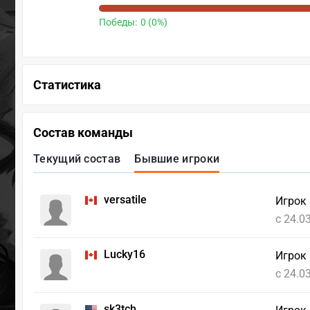
Победы:
0 (0%)
Статистика
Состав команды
Текущий состав
Бывшие игроки
versatile
Игрок
c 24.0
Lucky16
Игрок
c 24.0
sk3tch